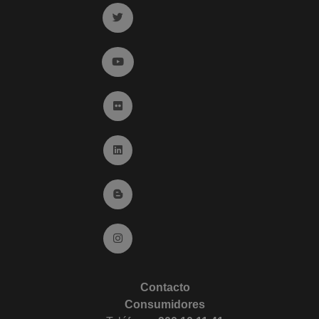
Ir a twitter (abre en ventana nueva)
Ir a YouTube (abre en ventana nueva)
Ir a Flickr (abre en ventana nueva)
Ir a Linkedin (abre en ventana nueva)
Ir al Blog (abre en ventana nueva)
Ir a Instagram (abre en ventana nueva)
Contacto
Consumidores