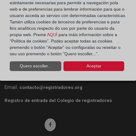
estritamente necesarias para permitir a navegación pola
web e de preferencias para lembrar información para que o
usuario acceda ao servizo con determinadas características.
Tamén utiliza cookies de terceiros de preferencias e para
fins analíticos respecto do uso por parte do usuario da
propia web. Preme
AQUÍ
para máis información sobre a
“Política de cookies”. Podes aceptar todas as cookies
Colegio de Registradores
premendo o botón “Aceptar” ou configuralas ou rexeitar o
seu uso premendo o botón “Quero escoller...”.
Príncipe de Vergara 70. 28006 Madrid
Quero escoller...
Aceptar
Teléfono:
91 270 17 96
Fax:
91 564 11 59
Email:
contacto@registradores.org
Registro de entrada del Colegio de registradores
Ir a facebook (abre en ventana nueva)