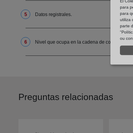
El Col
para p
para q
Datos registrales.
utiliza
parte 
“Polít
ou con
Nivel que ocupa en la cadena de control.
Preguntas relacionadas