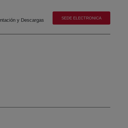
(abre en nueva ventana)
SEDE ELECTRONICA
tación y Descargas