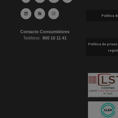
Ir a Linkedin (abre en ventana nueva)
Ir al Blog (abre en ventana nueva)
Ir a Instagram (abre en ventana nue
Política 
Contacto Consumidores
Teléfono:
900 10 11 41
Política de priva
regis