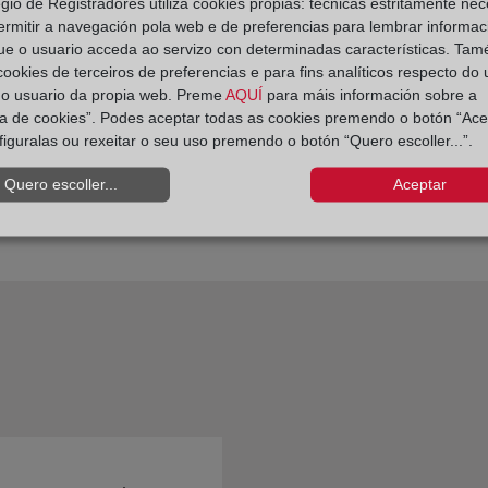
egio de Registradores utiliza cookies propias: técnicas estritamente nec
ermitir a navegación pola web e de preferencias para lembrar informac
ue o usuario acceda ao servizo con determinadas características. Tam
 cookies de terceiros de preferencias e para fins analíticos respecto do
do usuario da propia web. Preme
AQUÍ
para máis información sobre a
ica de cookies”. Podes aceptar todas as cookies premendo o botón “Ace
figuralas ou rexeitar o seu uso premendo o botón “Quero escoller...”.
Quero escoller...
Aceptar