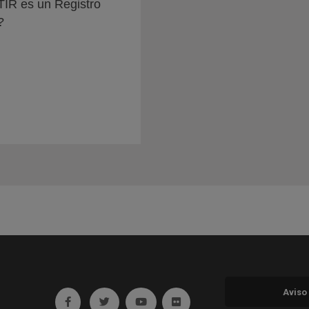
IR es un Registro
?
Aviso
Ir a facebook (abre en ventana nueva)
Ir a twitter (abre en ventana nueva)
Ir a YouTube (abre en ventana nuev
Ir a Flickr (abre en ventana 