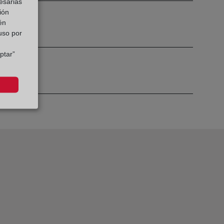
esarias
ión
én
 uso por
ptar”