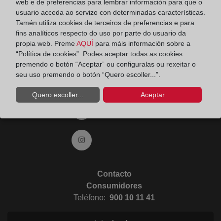
web e de preferencias para lembrar información para que o
usuario acceda ao servizo con determinadas características.
Ir a YouTube (abre en ventana nueva)
Tamén utiliza cookies de terceiros de preferencias e para
fins analíticos respecto do uso por parte do usuario da
propia web. Preme
AQUÍ
para máis información sobre a
Ir a Flickr (abre en ventana nueva)
“Política de cookies”. Podes aceptar todas as cookies
premendo o botón “Aceptar” ou configuralas ou rexeitar o
seu uso premendo o botón “Quero escoller...”.
Ir a Linkedin (abre en ventana nueva)
Quero escoller...
Aceptar
Ir al Blog (abre en ventana nueva)
Ir a Instagram (abre en ventana nueva)
Contacto
Consumidores
Teléfono:
900 10 11 41