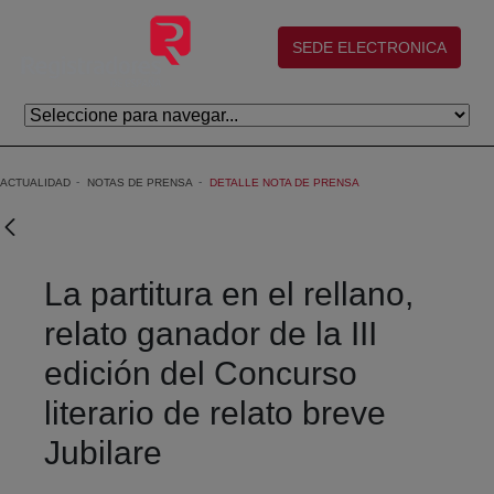
Skip to Main Content
(abre en nueva ventana)
SEDE ELECTRONICA
ACTUALIDAD
NOTAS DE PRENSA
DETALLE NOTA DE PRENSA
La partitura en el rellano,
relato ganador de la III
edición del Concurso
literario de relato breve
Jubilare