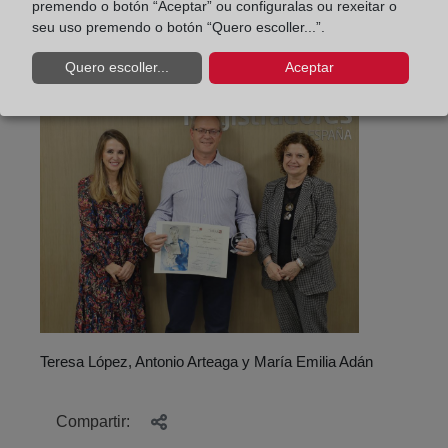
premendo o botón “Aceptar” ou configuralas ou rexeitar o
actividad puede seguirse en
seu uso premendo o botón “Quero escoller...”.
https://www.registradores.org/jubilare
.
Quero escoller...
Aceptar
Teresa López, Antonio Arteaga y María Emilia Adán
Compartir: