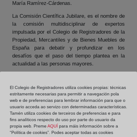
María Ramírez-Cárdenas.
La Comisión Científica Jubilare, es el nombre de
la comisión multidisciplinar de expertos
impulsada por el Colegio de Registradores de la
Propiedad, Mercantiles y de Bienes Muebles de
España para debatir y profundizar en los
desafíos que el paso del tiempo plantea en la
actualidad a las personas mayores.
Jubilare intenta ser una apuesta para superar el
edadismo, un foro para combatir nuestros
El Colegio de Registradores utiliza cookies propias: técnicas
prejuicios y los estereotipos que acaban
estritamente necesarias para permitir a navegación pola
discriminando a las personas únicamente por
web e de preferencias para lembrar información para que o
usuario acceda ao servizo con determinadas características.
razón de su edad. Pretende ser un lugar donde
Tamén utiliza cookies de terceiros de preferencias e para
hacer visible la enorme riqueza de esta etapa de
fins analíticos respecto do uso por parte do usuario da
la vida y donde reconocer la experiencia y la
propia web. Preme
AQUÍ
para máis información sobre a
capacidad que los mayores derrochan. Su
“Política de cookies”. Podes aceptar todas as cookies