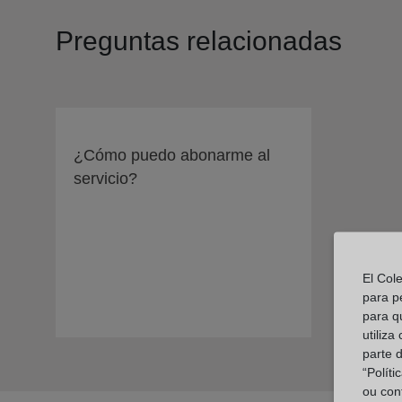
Preguntas relacionadas
¿Cómo puedo abonarme al
servicio?
El Col
para p
para q
utiliza
parte 
“Polít
ou con