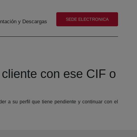
(abre en nueva ventana)
SEDE ELECTRONICA
tación y Descargas
cliente con ese CIF o
er a su perfil que tiene pendiente y continuar con el