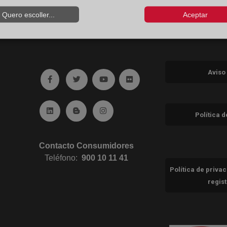
Quero escoller...
Aceptar
Aviso
Ir a facebook (abre en ventana nueva)
Ir a twitter (abre en ventana nueva)
Ir a YouTube (abre en ventana nuev
Ir a Flickr (abre en ventana 
Ir a Linkedin (abre en ventana nueva)
Ir al Blog (abre en ventana nueva)
Ir a Instagram (abre en ventana nue
Política 
Contacto Consumidores
Teléfono:
900 10 11 41
Política de priva
regis