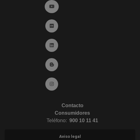
Ir a YouTube (abre en ventana nueva)
Ir a Flickr (abre en ventana nueva)
Ir a Linkedin (abre en ventana nueva)
Ir al Blog (abre en ventana nueva)
Ir a Instagram (abre en ventana nueva)
Contacto
Consumidores
Teléfono:
900 10 11 41
Aviso legal