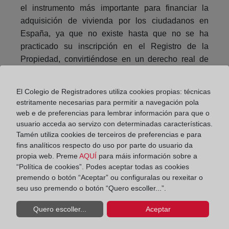
el instrumento más importante para financiar la
adquisición de vivienda por los ciudadanos en
España, ya que no existe hasta que no se ha
practicado su inscripción en el Registro de la
Propiedad, convirtiéndose en un derecho real de
inscripción constitutiva.
El Colegio de Registradores utiliza cookies propias: técnicas
Compartir:
estritamente necesarias para permitir a navegación pola
web e de preferencias para lembrar información para que o
usuario acceda ao servizo con determinadas características.
Tamén utiliza cookies de terceiros de preferencias e para
fins analíticos respecto do uso por parte do usuario da
propia web. Preme
AQUÍ
para máis información sobre a
“Política de cookies”. Podes aceptar todas as cookies
premendo o botón “Aceptar” ou configuralas ou rexeitar o
El Colegio de Registradores inicia una campaña
seu uso premendo o botón “Quero escoller...”.
para un alquiler seguro en verano
Quero escoller...
Aceptar