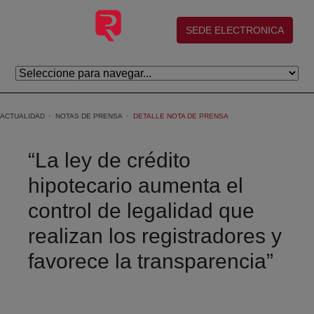
Skip to Main Content
(abre en nueva ventana)
SEDE ELECTRONICA
ACTUALIDAD
NOTAS DE PRENSA
DETALLE NOTA DE PRENSA
“La ley de crédito
hipotecario aumenta el
control de legalidad que
realizan los registradores y
favorece la transparencia”