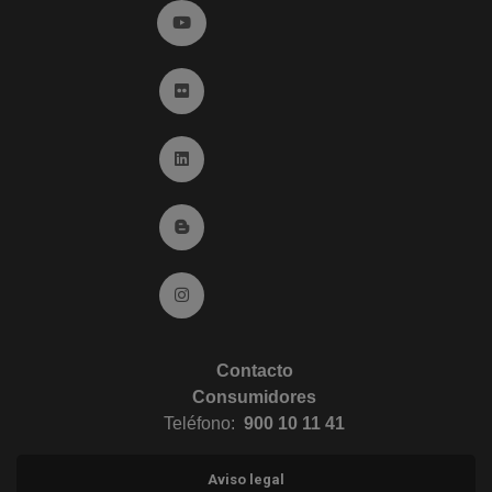
Ir a YouTube (abre en ventana nueva)
Ir a Flickr (abre en ventana nueva)
Ir a Linkedin (abre en ventana nueva)
Ir al Blog (abre en ventana nueva)
Ir a Instagram (abre en ventana nueva)
Contacto
Consumidores
Teléfono:
900 10 11 41
Aviso legal