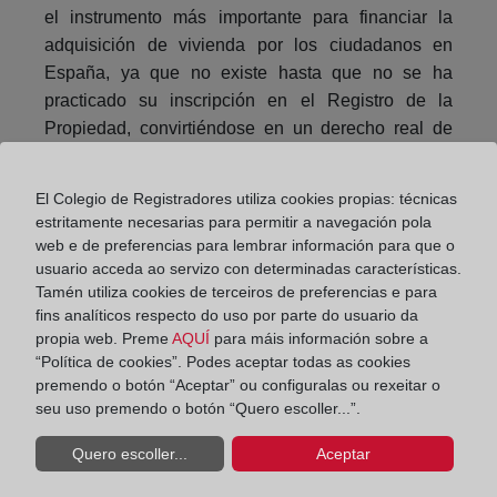
el instrumento más importante para financiar la
adquisición de vivienda por los ciudadanos en
España, ya que no existe hasta que no se ha
practicado su inscripción en el Registro de la
Propiedad, convirtiéndose en un derecho real de
inscripción constitutiva.
El Colegio de Registradores utiliza cookies propias: técnicas
Compartir:
estritamente necesarias para permitir a navegación pola
web e de preferencias para lembrar información para que o
usuario acceda ao servizo con determinadas características.
Tamén utiliza cookies de terceiros de preferencias e para
fins analíticos respecto do uso por parte do usuario da
propia web. Preme
AQUÍ
para máis información sobre a
“Política de cookies”. Podes aceptar todas as cookies
premendo o botón “Aceptar” ou configuralas ou rexeitar o
El Colegio de Registradores inicia una campaña
seu uso premendo o botón “Quero escoller...”.
para un alquiler seguro en verano
Quero escoller...
Aceptar