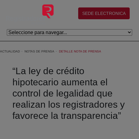
Skip to Main Content
(abre en nueva ventana)
SEDE ELECTRONICA
ACTUALIDAD
NOTAS DE PRENSA
DETALLE NOTA DE PRENSA
“La ley de crédito
hipotecario aumenta el
control de legalidad que
realizan los registradores y
favorece la transparencia”