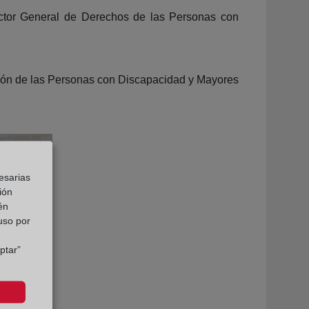
ector General de Derechos de las Personas con
cción de las Personas con Discapacidad y Mayores
esarias
ión
én
 uso por
ptar”