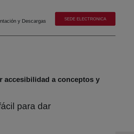
(abre en nueva ventana)
SEDE ELECTRONICA
tación y Descargas
ar accesibilidad a conceptos y
ácil para dar