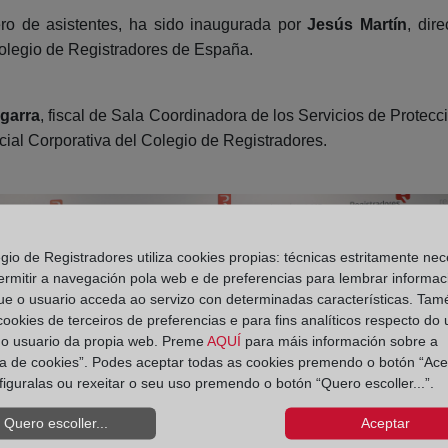
ro de asistentes, ha sido inaugurada por
Jesús Martín
, dir
olegio de Registradores de España.
garra
, fiscal de Sala Coordinadora de los Servicios de Prote
cial Corporativa del Colegio de Registradores.
egio de Registradores utiliza cookies propias: técnicas estritamente nec
ermitir a navegación pola web e de preferencias para lembrar informac
ue o usuario acceda ao servizo con determinadas características. Tam
 cookies de terceiros de preferencias e para fins analíticos respecto do
do usuario da propia web. Preme
AQUÍ
para máis información sobre a
ica de cookies”. Podes aceptar todas as cookies premendo o botón “Ace
figuralas ou rexeitar o seu uso premendo o botón “Quero escoller...”.
Quero escoller...
Aceptar