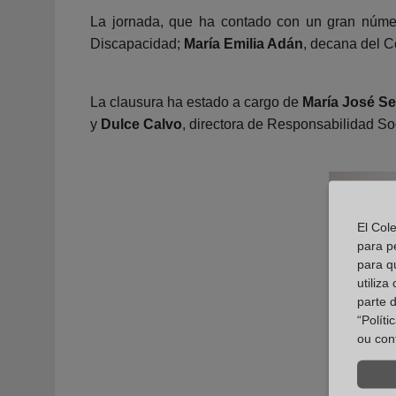
La jornada, que ha contado con un gran núme
Discapacidad;
María Emilia Adán
, decana del C
La clausura ha estado a cargo de
María José Se
y
Dulce Calvo
, directora de Responsabilidad So
El Col
para p
para q
utiliza
parte 
“Polít
ou con