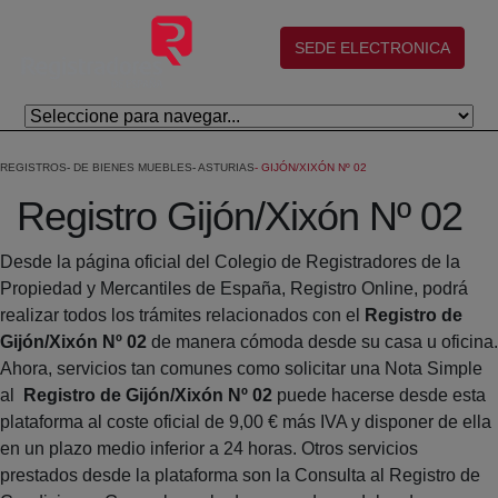
Skip to Main Content
(abre en nueva ventana)
SEDE ELECTRONICA
REGISTROS
DE BIENES MUEBLES
ASTURIAS
GIJÓN/XIXÓN Nº 02
Registro Gijón/Xixón Nº 02
Desde la página oficial del Colegio de Registradores de la
Propiedad y Mercantiles de España, Registro Online, podrá
realizar todos los trámites relacionados con el
Registro de
Gijón/Xixón Nº 02
de manera cómoda desde su casa u oficina.
Ahora, servicios tan comunes como solicitar una Nota Simple
al
Registro de Gijón/Xixón Nº 02
puede hacerse desde esta
plataforma al coste oficial de 9,00 € más IVA y disponer de ella
en un plazo medio inferior a 24 horas. Otros servicios
prestados desde la plataforma son la Consulta al Registro de