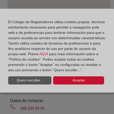
El Colegio de Registradores utiliza cookies propias: técnicas
estritamente necesarias para permitir a navegación pola
web e de preferencias para lembrar información para que o
Enderezo:
usuario acceda ao servizo con determinadas características.
Tamén utiliza cookies de terceiros de preferencias e para
Avenida de la Costa, 18 - bajo y 1º, 33208
fins analíticos respecto do uso por parte do usuario da
propia web. Preme
AQUÍ
para máis información sobre a
Horario:
“Política de cookies”. Podes aceptar todas as cookies
premendo o botón “Aceptar” ou configuralas ou rexeitar o
De lunes a viernes de 09:00 a 17:00 horas
seu uso premendo o botón “Quero escoller...”.
Agosto: De lunes a viernes de 09:00 a 14:00 horas
Los días 24 y 31 de diciembre de 09:00 a 14:00
Quero escoller...
Aceptar
horas
Datos de contacto:
(98) 534 09 53