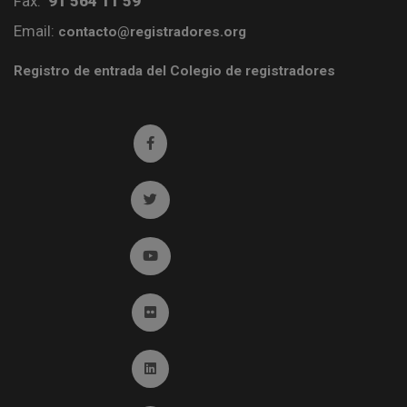
Fax:
91 564 11 59
Email:
contacto@registradores.org
Registro de entrada del Colegio de registradores
Ir a facebook (abre en ventana nueva)
Ir a twitter (abre en ventana nueva)
Ir a YouTube (abre en ventana nueva)
Ir a Flickr (abre en ventana nueva)
Ir a Linkedin (abre en ventana nueva)