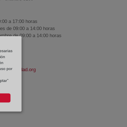
9:00 a 17:00 horas
nes de 09:00 a 14:00 horas
iembre de 09:00 a 14:00 horas
esarias
ión
én
 uso por
elapropiedad.org
ptar”
ena
e Datos: