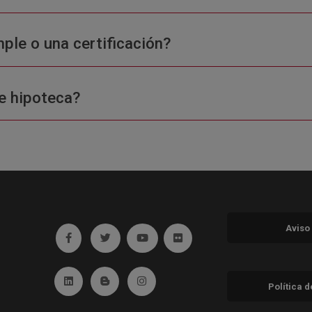
ple o una certificación?
e hipoteca?
Aviso
Ir a facebook (abre en ventana nueva)
Ir a twitter (abre en ventana nueva)
Ir a YouTube (abre en ventana nuev
Ir a Flickr (abre en ventana 
Ir a Linkedin (abre en ventana nueva)
Ir al Blog (abre en ventana nueva)
Ir a Instagram (abre en ventana nue
Política 