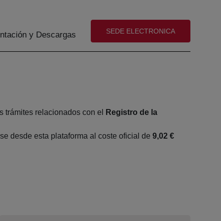
(abre en nueva ventana)
SEDE ELECTRONICA
tación y Descargas
s trámites relacionados con el
Registro de la
e desde esta plataforma al coste oficial de
9,02 €