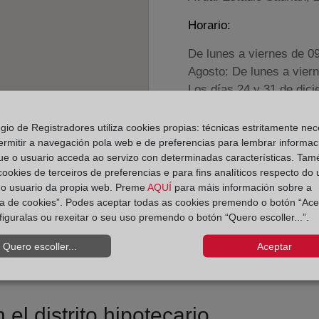
Horario:
De lunes a viernes de 0
Agosto: De lunes a vier
Los días 24 y 31 de dic
egio de Registradores utiliza cookies propias: técnicas estritamente nec
Datos de contacto:
ermitir a navegación pola web e de preferencias para lembrar informac
96 678 32 98
ue o usuario acceda ao servizo con determinadas características. Tam
 cookies de terceiros de preferencias e para fins analíticos respecto do
almoradi@registrod
do usuario da propia web. Preme
AQUÍ
para máis información sobre a
Datos del Registrador:
ica de cookies”. Podes aceptar todas as cookies premendo o botón “Ace
Julio Garrido Requ
figuralas ou rexeitar o seu uso premendo o botón “Quero escoller...”.
Delegado de Protección d
Quero escoller...
Aceptar
dpo@corpme.es
el distrito hipotecario