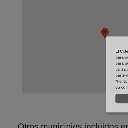
El Col
para p
para q
utiliza
parte 
“Polít
ou con
Otros municipios incluidos en 