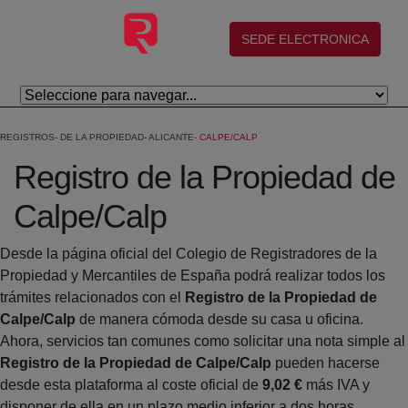
Skip to Main Content
(abre en nueva ventana)
SEDE ELECTRONICA
REGISTROS
DE LA PROPIEDAD
ALICANTE
CALPE/CALP
Registro de la Propiedad de
Calpe/Calp
Desde la página oficial del Colegio de Registradores de la
Propiedad y Mercantiles de España podrá realizar todos los
trámites relacionados con el
Registro de la Propiedad de
Calpe/Calp
de manera cómoda desde su casa u oficina.
Ahora, servicios tan comunes como solicitar una nota simple al
Registro de la Propiedad de Calpe/Calp
pueden hacerse
desde esta plataforma al coste oficial de
9,02 €
más IVA y
disponer de ella en un plazo medio inferior a dos horas.