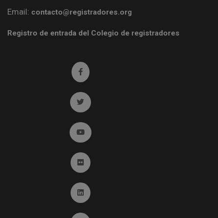
Email:
contacto@registradores.org
Registro de entrada del Colegio de registradores
Ir a facebook (abre en ventana nueva)
Ir a twitter (abre en ventana nueva)
Ir a YouTube (abre en ventana nueva)
Ir a Flickr (abre en ventana nueva)
Ir a Linkedin (abre en ventana nueva)