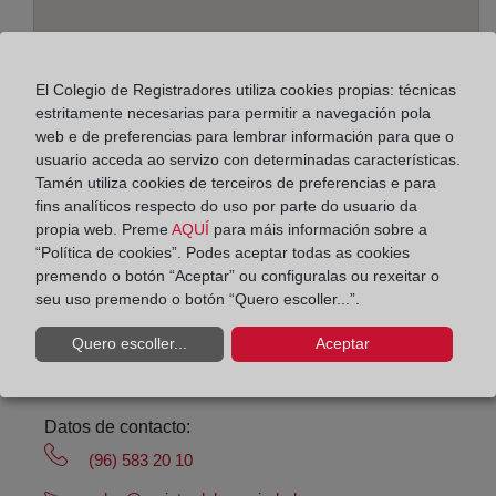
El Colegio de Registradores utiliza cookies propias: técnicas
estritamente necesarias para permitir a navegación pola
Enderezo:
web e de preferencias para lembrar información para que o
usuario acceda ao servizo con determinadas características.
Avenida Ejércitos Españoles, 16, Edif. Albamar,
Tamén utiliza cookies de terceiros de preferencias e para
bajo, 3710
fins analíticos respecto do uso por parte do usuario da
propia web. Preme
AQUÍ
para máis información sobre a
Horario:
“Política de cookies”. Podes aceptar todas as cookies
premendo o botón “Aceptar” ou configuralas ou rexeitar o
De lunes a viernes de 09:00 a 17:00 horas
seu uso premendo o botón “Quero escoller...”.
Agosto: De lunes a viernes de 09:00 a 14:00 horas
Los días 24 y 31 de diciembre de 09:00 a 14:00
Quero escoller...
Aceptar
horas
Datos de contacto:
(96) 583 20 10