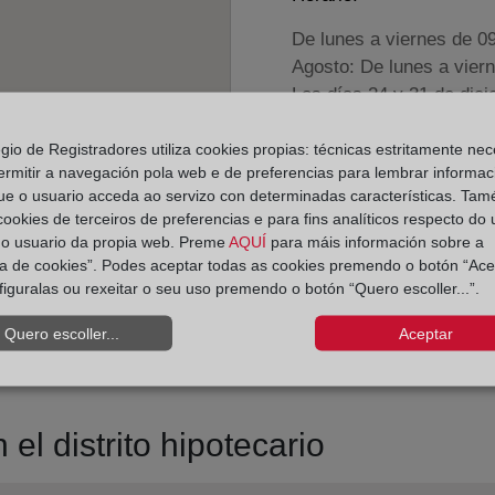
De lunes a viernes de 0
Agosto: De lunes a vier
Los días 24 y 31 de dic
egio de Registradores utiliza cookies propias: técnicas estritamente nec
Datos de contacto:
ermitir a navegación pola web e de preferencias para lembrar informac
(96) 578 02 87
ue o usuario acceda ao servizo con determinadas características. Tam
 cookies de terceiros de preferencias e para fins analíticos respecto do
denia@registrodela
do usuario da propia web. Preme
AQUÍ
para máis información sobre a
Datos del Registrador:
ica de cookies”. Podes aceptar todas as cookies premendo o botón “Ace
figuralas ou rexeitar o seu uso premendo o botón “Quero escoller...”.
Margarita M.ª De 
Delegado de Protección d
Quero escoller...
Aceptar
dpo@corpme.es
el distrito hipotecario