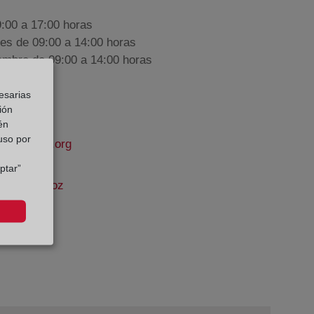
9:00 a 17:00 horas
nes de 09:00 a 14:00 horas
iembre de 09:00 a 14:00 horas
esarias
ión
én
 uso por
propiedad.org
ptar”
Carlos Muñoz
e Datos: