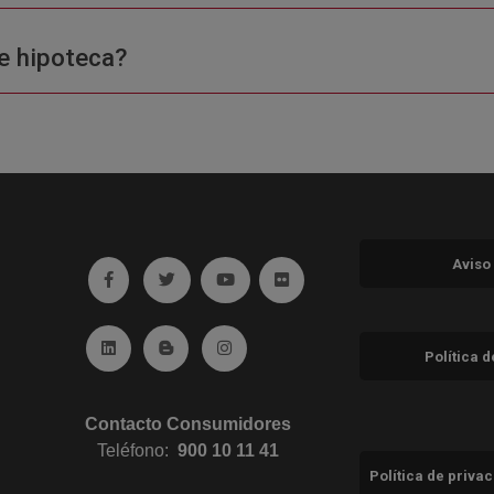
e hipoteca?
Aviso
Ir a facebook (abre en ventana nueva)
Ir a twitter (abre en ventana nueva)
Ir a YouTube (abre en ventana nuev
Ir a Flickr (abre en ventana 
Ir a Linkedin (abre en ventana nueva)
Ir al Blog (abre en ventana nueva)
Ir a Instagram (abre en ventana nue
Política 
Contacto Consumidores
Teléfono:
900 10 11 41
Política de priva