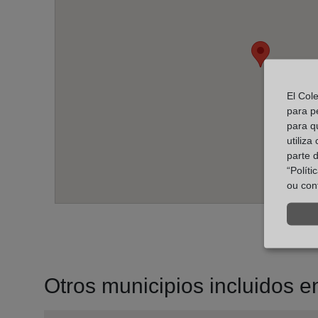
El Col
para p
para q
utiliza
parte 
“Polít
ou con
Otros municipios incluidos en 