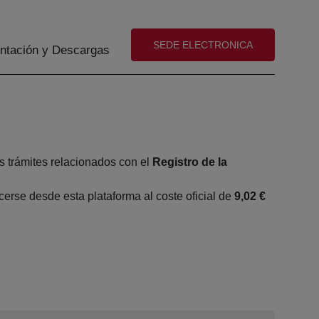
(abre en nueva ventana)
SEDE ELECTRONICA
tación y Descargas
s trámites relacionados con el
Registro de la
rse desde esta plataforma al coste oficial de
9,02 €