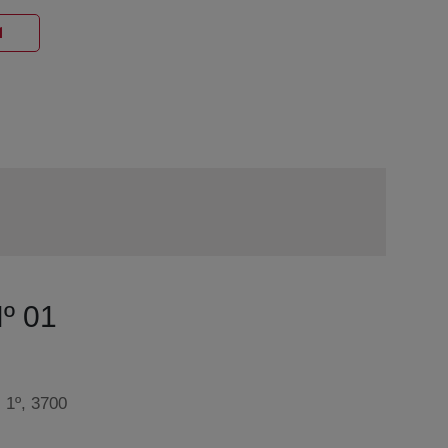
Ventana nueva
1
Nº 01
 1º, 3700