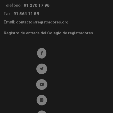
Teléfono:
91 270 17 96
Fax:
91 564 11 59
Email:
contacto@registradores.org
Registro de entrada del Colegio de registradores
Ir a facebook (abre en ventana nueva)
Ir a twitter (abre en ventana nueva)
Ir a YouTube (abre en ventana nueva)
Ir a Flickr (abre en ventana nueva)