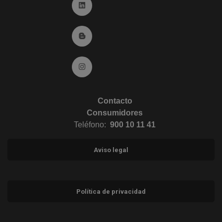
Ir a Linkedin (abre en ventana nueva)
Ir al Blog (abre en ventana nueva)
Ir a Instagram (abre en ventana nueva)
Contacto
Consumidores
Teléfono:
900 10 11 41
Aviso legal
Política de privacidad