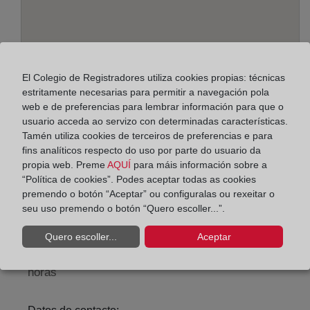
El Colegio de Registradores utiliza cookies propias: técnicas
estritamente necesarias para permitir a navegación pola
web e de preferencias para lembrar información para que o
usuario acceda ao servizo con determinadas características.
Tamén utiliza cookies de terceiros de preferencias e para
Enderezo:
fins analíticos respecto do uso por parte do usuario da
Marqués de Campo, 46 - 1º, 3700
propia web. Preme
AQUÍ
para máis información sobre a
“Política de cookies”. Podes aceptar todas as cookies
Horario:
premendo o botón “Aceptar” ou configuralas ou rexeitar o
seu uso premendo o botón “Quero escoller...”.
De lunes a viernes de 09:00 a 17:00 horas
Agosto: De lunes a viernes de 09:00 a 14:00 horas
Quero escoller...
Aceptar
Los días 24 y 31 de diciembre de 09:00 a 14:00
horas