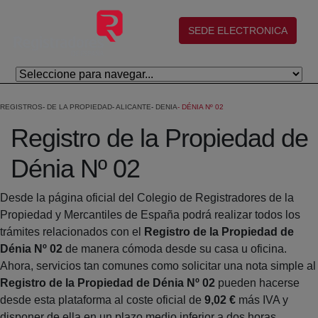
Skip to Main Content
(abre en nueva ventana)
SEDE ELECTRONICA
REGISTROS
DE LA PROPIEDAD
ALICANTE
DENIA
DÉNIA Nº 02
Registro de la Propiedad de
Dénia Nº 02
Desde la página oficial del Colegio de Registradores de la
Propiedad y Mercantiles de España podrá realizar todos los
trámites relacionados con el
Registro de la Propiedad de
Dénia Nº 02
de manera cómoda desde su casa u oficina.
Ahora, servicios tan comunes como solicitar una nota simple al
Registro de la Propiedad de Dénia Nº 02
pueden hacerse
desde esta plataforma al coste oficial de
9,02 €
más IVA y
disponer de ella en un plazo medio inferior a dos horas.