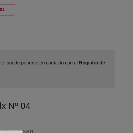
Ventana nueva
 04
line, puede ponerse en contacto con el
Registro de
lx Nº 04
 15 entr., 3201