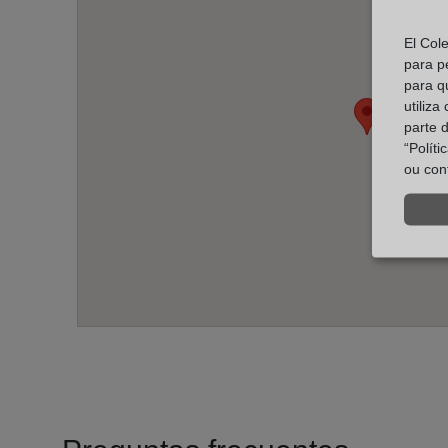
El Col
para p
para q
utiliza
parte 
“Polít
ou con