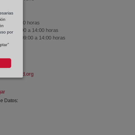
esarias
ión
9:00 a 17:00 horas
én
nes de 09:00 a 14:00 horas
 uso por
iembre de 09:00 a 14:00 horas
ptar”
apropiedad.org
gar
e Datos: