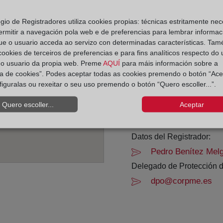
Horario:
egio de Registradores utiliza cookies propias: técnicas estritamente nec
ermitir a navegación pola web e de preferencias para lembrar informac
De lunes a viernes de 0
ue o usuario acceda ao servizo con determinadas características. Tam
Agosto: De lunes a vier
 cookies de terceiros de preferencias e para fins analíticos respecto do
Los días 24 y 31 de dic
do usuario da propia web. Preme
AQUÍ
para máis información sobre a
ica de cookies”. Podes aceptar todas as cookies premendo o botón “Ace
figuralas ou rexeitar o seu uso premendo o botón “Quero escoller...”.
Datos de contacto:
(96) 667 04 41
Quero escoller...
Aceptar
elche4@registrodel
Datos del Registrador:
Pedro Benítez Mel
Delegado de Protección d
dpo@corpme.es