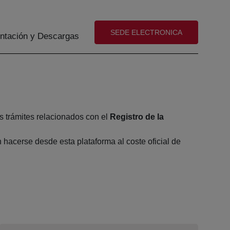
(abre en nueva ventana)
SEDE ELECTRONICA
tación y Descargas
s trámites relacionados con el
Registro de la
hacerse desde esta plataforma al coste oficial de