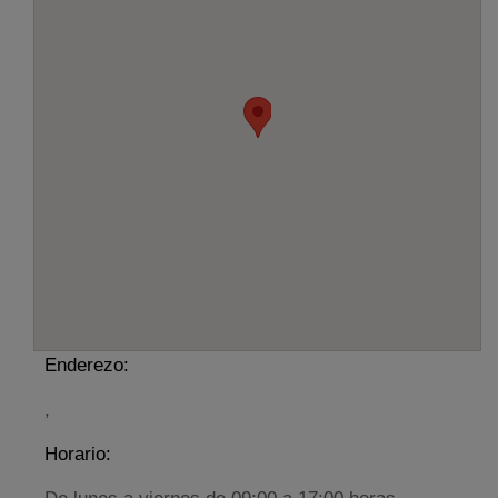
Enderezo:
,
Horario: