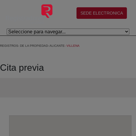
Skip to Main Content
(abre en nueva ventana)
SEDE ELECTRONICA
REGISTROS
DE LA PROPIEDAD
ALICANTE
VILLENA
Cita previa