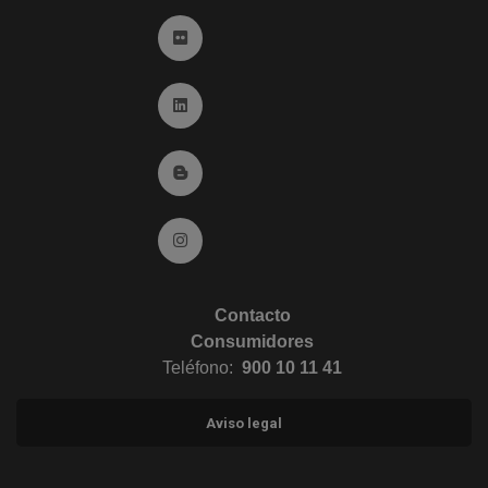
Ir a Flickr (abre en ventana nueva)
Ir a Linkedin (abre en ventana nueva)
Ir al Blog (abre en ventana nueva)
Ir a Instagram (abre en ventana nueva)
Contacto
Consumidores
Teléfono:
900 10 11 41
Aviso legal