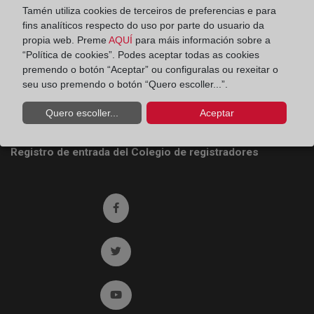
Tamén utiliza cookies de terceiros de preferencias e para
Colegio de Registradores
fins analíticos respecto do uso por parte do usuario da
propia web. Preme
AQUÍ
para máis información sobre a
Príncipe de Vergara 70. 28006 Madrid
“Política de cookies”. Podes aceptar todas as cookies
premendo o botón “Aceptar” ou configuralas ou rexeitar o
Teléfono:
91 270 17 96
seu uso premendo o botón “Quero escoller...”.
Fax:
91 564 11 59
Quero escoller...
Aceptar
Email:
contacto@registradores.org
Registro de entrada del Colegio de registradores
Ir a facebook (abre en ventana nueva)
Ir a twitter (abre en ventana nueva)
Ir a YouTube (abre en ventana nueva)