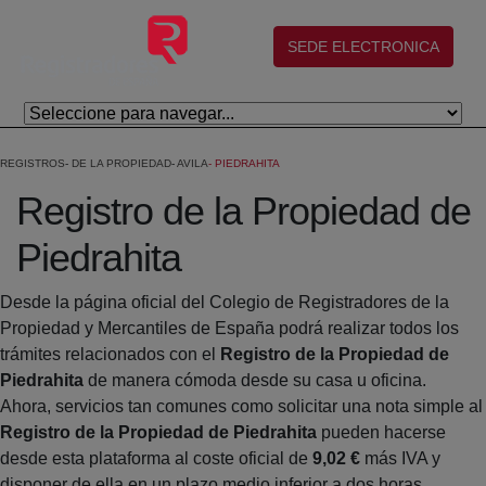
Skip to Main Content
(abre en nueva ventana)
SEDE ELECTRONICA
REGISTROS
DE LA PROPIEDAD
AVILA
PIEDRAHITA
Registro de la Propiedad de
Piedrahita
Desde la página oficial del Colegio de Registradores de la
Propiedad y Mercantiles de España podrá realizar todos los
trámites relacionados con el
Registro de la Propiedad de
Piedrahita
de manera cómoda desde su casa u oficina.
Ahora, servicios tan comunes como solicitar una nota simple al
Registro de la Propiedad de Piedrahita
pueden hacerse
desde esta plataforma al coste oficial de
9,02 €
más IVA y
disponer de ella en un plazo medio inferior a dos horas.