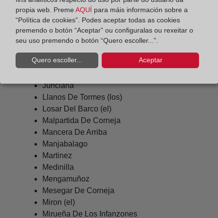
Herreros De Suso
propia web. Preme
AQUÍ
para máis información sobre a
Horcajada (la)
“Política de cookies”. Podes aceptar todas as cookies
Hoyorredondo
premendo o botón “Aceptar” ou configuralas ou rexeitar o
Hoyos De Miguel Muñoz
seu uso premendo o botón “Quero escoller...”.
Hoyos Del Collado
Quero escoller...
Aceptar
Hoyos Del Espino
Hurtumpascual
Junciana
Llanos De Tormes (los)
Losar Del Barco (el)
Malpartida De Corneja
Mancera De Arriba
Manjabalago
Martinez
Medinilla
Mengamuñoz
Mesegar De Corneja
Miron (el)
Mirueña De Los Infanzones