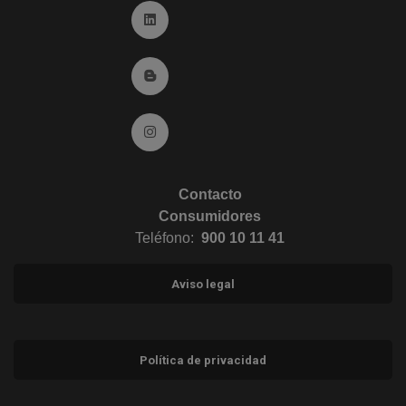
Ir a Linkedin (abre en ventana nueva)
Ir al Blog (abre en ventana nueva)
Ir a Instagram (abre en ventana nueva)
Contacto
Consumidores
Teléfono:
900 10 11 41
Aviso legal
Política de privacidad