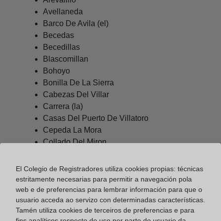
Avellaneda
Barco De Avila (el)
Becedas
Becedillas
Blascomillan
Bohoyo
Bonilla De La Sierra
Cabezas Del Villar
Carrera (la)
Casas Del Puerto De Villatoro
Cepeda La Mora
Collado Del Miron
Diego Del Carpio
Gallegos De Sobrinos
El Colegio de Registradores utiliza cookies propias: técnicas
Garganta Del Villar
estritamente necesarias para permitir a navegación pola
Gil Garcia
web e de preferencias para lembrar información para que o
usuario acceda ao servizo con determinadas características.
Gilbuena
Tamén utiliza cookies de terceiros de preferencias e para
Grandes Y San Martin
fins analíticos respecto do uso por parte do usuario da