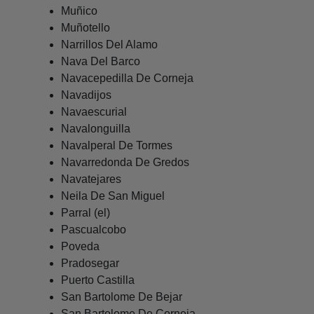
Muñico
Muñotello
Narrillos Del Alamo
Nava Del Barco
Navacepedilla De Corneja
Navadijos
Navaescurial
Navalonguilla
Navalperal De Tormes
Navarredonda De Gredos
Navatejares
Neila De San Miguel
Parral (el)
Pascualcobo
Poveda
Pradosegar
Puerto Castilla
San Bartolome De Bejar
San Bartolome De Corneja