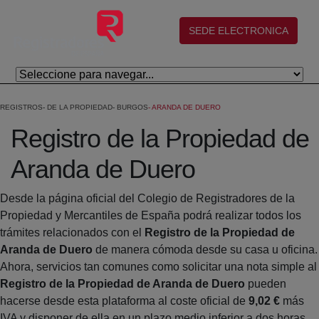
Skip to Main Content
(abre en nueva ventana)
SEDE ELECTRONICA
REGISTROS
DE LA PROPIEDAD
BURGOS
ARANDA DE DUERO
Registro de la Propiedad de
Aranda de Duero
Desde la página oficial del Colegio de Registradores de la
Propiedad y Mercantiles de España podrá realizar todos los
trámites relacionados con el
Registro de la Propiedad de
Aranda de Duero
de manera cómoda desde su casa u oficina.
Ahora, servicios tan comunes como solicitar una nota simple al
Registro de la Propiedad de Aranda de Duero
pueden
hacerse desde esta plataforma al coste oficial de
9,02 €
más
IVA y disponer de ella en un plazo medio inferior a dos horas.