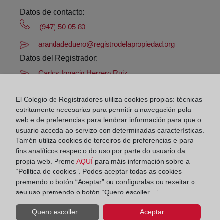
Datos de contacto:
(947) 50 05 80
arandadeduero@registrodelapropiedad.org
Datos del Registrador:
Carlos Ignacio Herrero Ruiz
Delegado de Protección de Datos:
El Colegio de Registradores utiliza cookies propias: técnicas
dpo@corpme.es
estritamente necesarias para permitir a navegación pola
web e de preferencias para lembrar información para que o
usuario acceda ao servizo con determinadas características.
Otros municipios incluidos en el
Tamén utiliza cookies de terceiros de preferencias e para
fins analíticos respecto do uso por parte do usuario da
distrito hipotecario
propia web. Preme
AQUÍ
para máis información sobre a
“Política de cookies”. Podes aceptar todas as cookies
premendo o botón “Aceptar” ou configuralas ou rexeitar o
seu uso premendo o botón “Quero escoller...”.
Arandilla
Arauzo De Torre
Quero escoller...
Aceptar
Baños De Valdearados