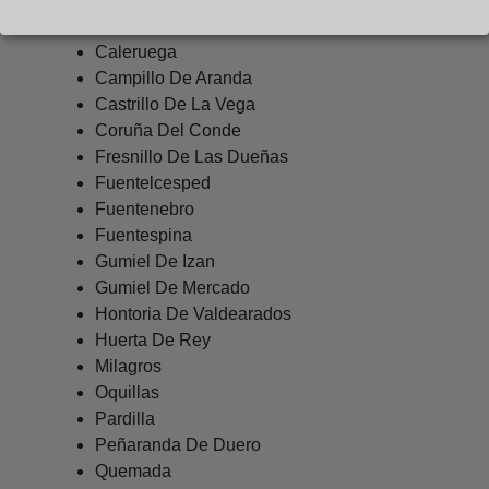
Brazacorta
Caleruega
Campillo De Aranda
Castrillo De La Vega
Coruña Del Conde
Fresnillo De Las Dueñas
Fuentelcesped
Fuentenebro
Fuentespina
Gumiel De Izan
Gumiel De Mercado
Hontoria De Valdearados
Huerta De Rey
Milagros
Oquillas
Pardilla
Peñaranda De Duero
Quemada