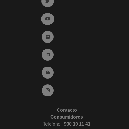
Ir a twitter (abre en ventana nueva)
Ir a YouTube (abre en ventana nueva)
Ir a Flickr (abre en ventana nueva)
Ir a Linkedin (abre en ventana nueva)
Ir al Blog (abre en ventana nueva)
Ir a Instagram (abre en ventana nueva)
Contacto
Consumidores
Teléfono:
900 10 11 41