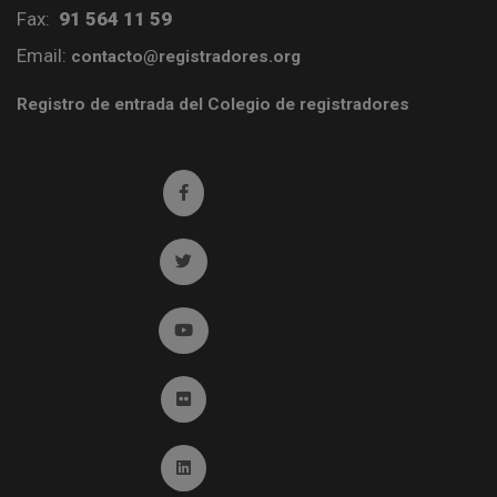
Fax:
91 564 11 59
Email:
contacto@registradores.org
Registro de entrada del Colegio de registradores
Ir a facebook (abre en ventana nueva)
Ir a twitter (abre en ventana nueva)
Ir a YouTube (abre en ventana nueva)
Ir a Flickr (abre en ventana nueva)
Ir a Linkedin (abre en ventana nueva)