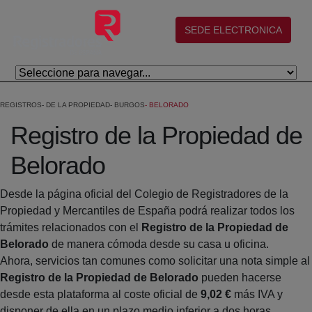
Skip to Main Content
(abre en nueva ventana)
SEDE ELECTRONICA
REGISTROS
DE LA PROPIEDAD
BURGOS
BELORADO
Registro de la Propiedad de
Belorado
Desde la página oficial del Colegio de Registradores de la
Propiedad y Mercantiles de España podrá realizar todos los
trámites relacionados con el
Registro de la Propiedad de
Belorado
de manera cómoda desde su casa u oficina.
Ahora, servicios tan comunes como solicitar una nota simple al
Registro de la Propiedad de Belorado
pueden hacerse
desde esta plataforma al coste oficial de
9,02 €
más IVA y
disponer de ella en un plazo medio inferior a dos horas.