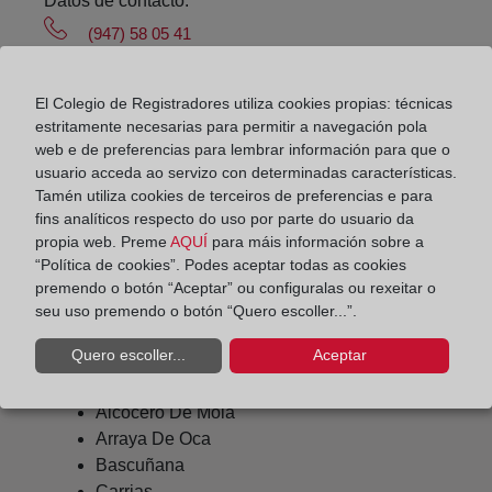
Datos de contacto:
(947) 58 05 41
belorado@registrodelapropiedad.org
Datos del Registrador:
El Colegio de Registradores utiliza cookies propias: técnicas
estritamente necesarias para permitir a navegación pola
Aurora Pérez Muñoz
web e de preferencias para lembrar información para que o
Delegado de Protección de Datos:
usuario acceda ao servizo con determinadas características.
Tamén utiliza cookies de terceiros de preferencias e para
dpo@corpme.es
fins analíticos respecto do uso por parte do usuario da
propia web. Preme
AQUÍ
para máis información sobre a
“Política de cookies”. Podes aceptar todas as cookies
Otros municipios incluidos en el
premendo o botón “Aceptar” ou configuralas ou rexeitar o
seu uso premendo o botón “Quero escoller...”.
distrito hipotecario
Quero escoller...
Aceptar
Alcocero De Mola
Arraya De Oca
Bascuñana
Carrias