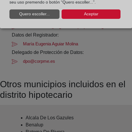
seu uso premendo o botón “Quero escoller...”.
Datos de contacto:
Quero escoller...
Aceptar
(956) 41 00 36
medinasidonia@registrodelapropiedad.org
Datos del Registrador:
María Eugenia Aguiar Molina
Delegado de Protección de Datos:
dpo@corpme.es
Otros municipios incluidos en el
distrito hipotecario
Alcala De Los Gazules
Benalup
Paterna De Rivera