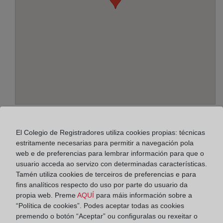
Enderezo:
Extremadura, 7 - local 9, 11170
El Colegio de Registradores utiliza cookies propias: técnicas
estritamente necesarias para permitir a navegación pola
Horario:
web e de preferencias para lembrar información para que o
usuario acceda ao servizo con determinadas características.
De lunes a viernes de 09:00 a 17:00 horas
Tamén utiliza cookies de terceiros de preferencias e para
Agosto: De lunes a viernes de 09:00 a 14:00 horas
fins analíticos respecto do uso por parte do usuario da
Los días 24 y 31 de diciembre de 09:00 a 14:00
propia web. Preme
AQUÍ
para máis información sobre a
“Política de cookies”. Podes aceptar todas as cookies
horas
premendo o botón “Aceptar” ou configuralas ou rexeitar o