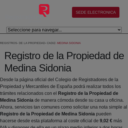
Skip to Main Content
(abre en nueva ventana)
SEDE ELECTRONICA
REGISTROS
DE LA PROPIEDAD
CADIZ
MEDINA SIDONIA
Registro de la Propiedad de
Medina Sidonia
Desde la página oficial del Colegio de Registradores de la
Propiedad y Mercantiles de España podrá realizar todos los
trámites relacionados con el
Registro de la Propiedad de
Medina Sidonia
de manera cómoda desde su casa u oficina.
Ahora, servicios tan comunes como solicitar una nota simple al
Registro de la Propiedad de Medina Sidonia
pueden
hacerse desde esta plataforma al coste oficial de
9,02 €
más
IVA y disponer de ella en un plazo medio inferior a dos horas.