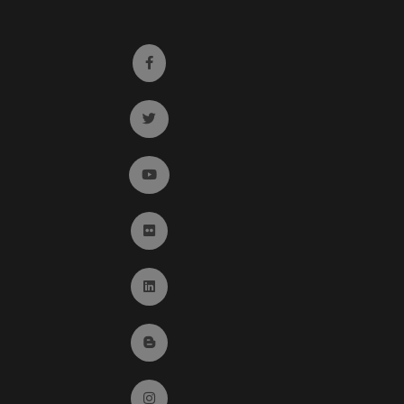
Ir a facebook (abre en ventana nueva)
Ir a twitter (abre en ventana nueva)
Ir a YouTube (abre en ventana nueva)
Ir a Flickr (abre en ventana nueva)
Ir a Linkedin (abre en ventana nueva)
Ir al Blog (abre en ventana nueva)
Ir a Instagram (abre en ventana nueva)