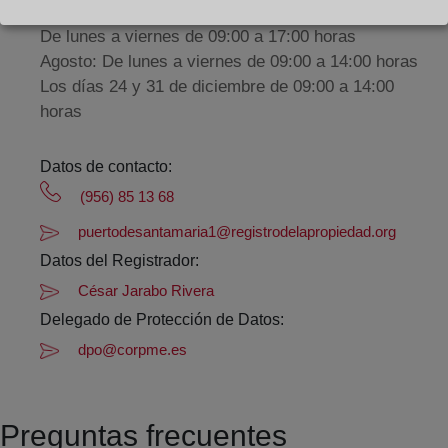
De lunes a viernes de 09:00 a 17:00 horas
Agosto: De lunes a viernes de 09:00 a 14:00 horas
Los días 24 y 31 de diciembre de 09:00 a 14:00
horas
Datos de contacto:
(956) 85 13 68
puertodesantamaria1@registrodelapropiedad.org
Datos del Registrador:
César Jarabo Rivera
Delegado de Protección de Datos:
dpo@corpme.es
Preguntas frecuentes