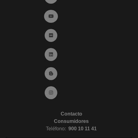
Ir a YouTube (abre en ventana nueva)
Ir a Flickr (abre en ventana nueva)
Ir a Linkedin (abre en ventana nueva)
Ir al Blog (abre en ventana nueva)
Ir a Instagram (abre en ventana nueva)
Contacto
Consumidores
Teléfono:
900 10 11 41