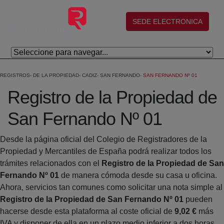
Skip to Main Content
(abre en nueva ventana)
SEDE ELECTRONICA
REGISTROS
DE LA PROPIEDAD
CADIZ
SAN FERNANDO
SAN FERNANDO Nº 01
Registro de la Propiedad de
San Fernando Nº 01
Desde la página oficial del Colegio de Registradores de la
Propiedad y Mercantiles de España podrá realizar todos los
trámites relacionados con el
Registro de la Propiedad de San
Fernando Nº 01
de manera cómoda desde su casa u oficina.
Ahora, servicios tan comunes como solicitar una nota simple al
Registro de la Propiedad de San Fernando Nº 01
pueden
hacerse desde esta plataforma al coste oficial de
9,02 €
más
IVA y disponer de ella en un plazo medio inferior a dos horas.