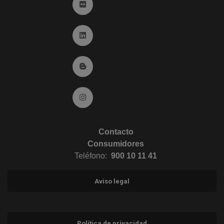
Ir a Flickr (abre en ventana nueva)
Ir a Linkedin (abre en ventana nueva)
Ir al Blog (abre en ventana nueva)
Ir a Instagram (abre en ventana nueva)
Contacto
Consumidores
Teléfono:
900 10 11 41
Aviso legal
Política de privacidad