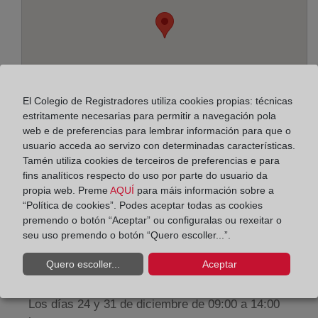
El Colegio de Registradores utiliza cookies propias: técnicas
estritamente necesarias para permitir a navegación pola
web e de preferencias para lembrar información para que o
usuario acceda ao servizo con determinadas características.
Tamén utiliza cookies de terceiros de preferencias e para
fins analíticos respecto do uso por parte do usuario da
Enderezo:
propia web. Preme
AQUÍ
para máis información sobre a
“Política de cookies”. Podes aceptar todas as cookies
General de la Herrán, 37 - planta baja, 11100
premendo o botón “Aceptar” ou configuralas ou rexeitar o
seu uso premendo o botón “Quero escoller...”.
Horario:
Quero escoller...
Aceptar
De lunes a viernes de 09:00 a 17:00 horas
Agosto: De lunes a viernes de 09:00 a 14:00 horas
Los días 24 y 31 de diciembre de 09:00 a 14:00