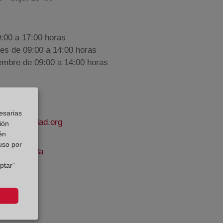
9:00 a 17:00 horas
nes de 09:00 a 14:00 horas
iembre de 09:00 a 14:00 horas
esarias
elapropiedad.org
ión
én
 uso por
ndez Poveda
ptar”
e Datos: