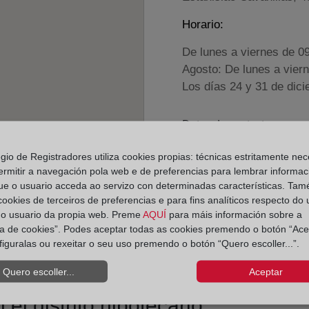
Horario:
De lunes a viernes de 0
Agosto: De lunes a vier
Los días 24 y 31 de dic
Datos de contacto:
(926) 71 05 32
egio de Registradores utiliza cookies propias: técnicas estritamente nec
almaden@registrod
ermitir a navegación pola web e de preferencias para lembrar informac
ue o usuario acceda ao servizo con determinadas características. Tam
Datos del Registrador:
 cookies de terceiros de preferencias e para fins analíticos respecto do
Emilio José Ferná
do usuario da propia web. Preme
AQUÍ
para máis información sobre a
ica de cookies”. Podes aceptar todas as cookies premendo o botón “Ace
Delegado de Protección d
figuralas ou rexeitar o seu uso premendo o botón “Quero escoller...”.
dpo@corpme.es
Quero escoller...
Aceptar
el distrito hipotecario