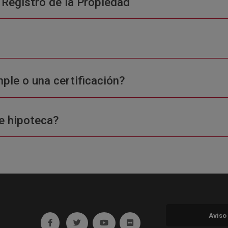
 Registro de la Propiedad
ple o una certificación?
e hipoteca?
Aviso
Ir a facebook (abre en ventana nueva)
Ir a twitter (abre en ventana nueva)
Ir a YouTube (abre en ventana nuev
Ir a Flickr (abre en ventana 