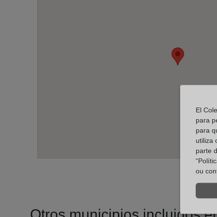
El Col
para p
para q
utiliza
parte 
“Polít
ou con
Otros municipios incluidos en 