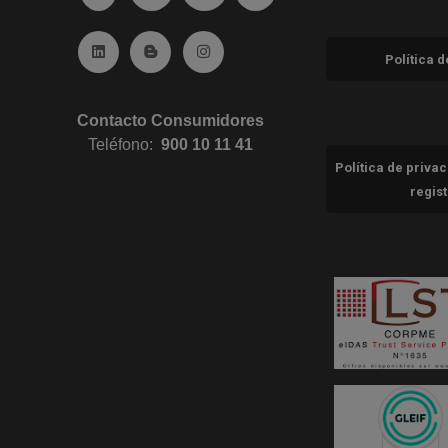
Ir a Linkedin (abre en ventana nueva)
Ir al Blog (abre en ventana nueva)
Ir a Instagram (abre en ventana nue
Política 
Contacto Consumidores
Teléfono:
900 10 11 41
Política de priva
regis