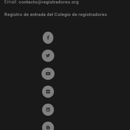
Email:
contacto@registradores.org
Registro de entrada del Colegio de registradores
Ir a facebook (abre en ventana nueva)
Ir a twitter (abre en ventana nueva)
Ir a YouTube (abre en ventana nueva)
Ir a Flickr (abre en ventana nueva)
Ir a Linkedin (abre en ventana nueva)
Ir al Blog (abre en ventana nueva)