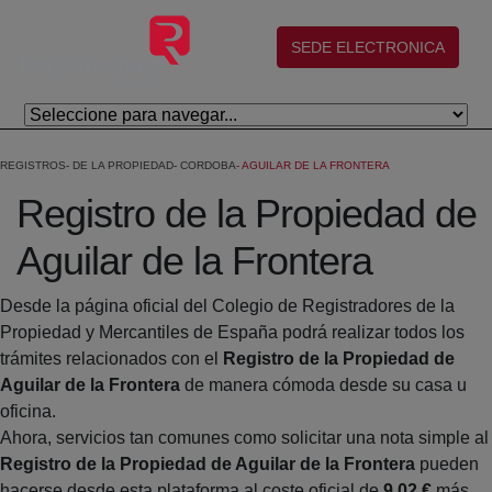
Skip to Main Content
(abre en nueva ventana)
SEDE ELECTRONICA
REGISTROS
DE LA PROPIEDAD
CORDOBA
AGUILAR DE LA FRONTERA
Registro de la Propiedad de
Aguilar de la Frontera
Desde la página oficial del Colegio de Registradores de la
Propiedad y Mercantiles de España podrá realizar todos los
trámites relacionados con el
Registro de la Propiedad de
Aguilar de la Frontera
de manera cómoda desde su casa u
oficina.
Ahora, servicios tan comunes como solicitar una nota simple al
Registro de la Propiedad de Aguilar de la Frontera
pueden
hacerse desde esta plataforma al coste oficial de
9,02 €
más