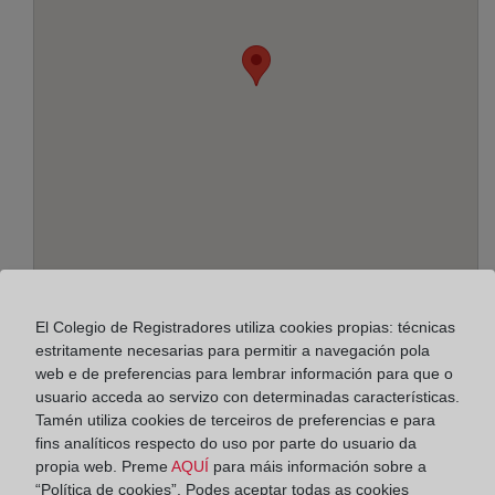
Enderezo:
El Colegio de Registradores utiliza cookies propias: técnicas
estritamente necesarias para permitir a navegación pola
Carrera, 4 - planta baja, 14920
web e de preferencias para lembrar información para que o
usuario acceda ao servizo con determinadas características.
Horario:
Tamén utiliza cookies de terceiros de preferencias e para
De lunes a viernes de 09:00 a 17:00 horas
fins analíticos respecto do uso por parte do usuario da
propia web. Preme
AQUÍ
para máis información sobre a
Agosto: De lunes a viernes de 09:00 a 14:00 horas
“Política de cookies”. Podes aceptar todas as cookies