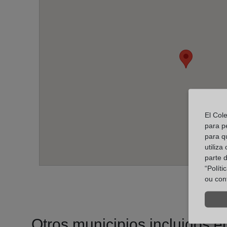
El Col
para p
para q
utiliza
parte 
“Polít
ou con
Otros municipios incluidos en 