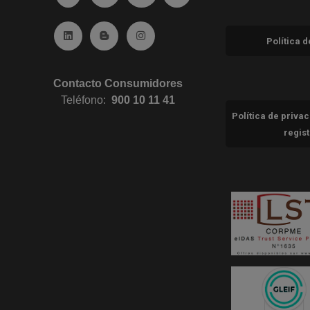
Ir a Linkedin (abre en ventana nueva)
Ir al Blog (abre en ventana nueva)
Ir a Instagram (abre en ventana nue
Política 
Contacto Consumidores
Teléfono:
900 10 11 41
Política de priva
regis