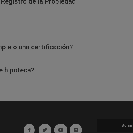
 Registro de la Propiedad
ple o una certificación?
e hipoteca?
Aviso
Ir a facebook (abre en ventana nueva)
Ir a twitter (abre en ventana nueva)
Ir a YouTube (abre en ventana nuev
Ir a Flickr (abre en ventana 