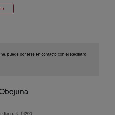
Ventana nueva
una
line, puede ponerse en contacto con el
Registro
e Obejuna
mediana, 6, 14290