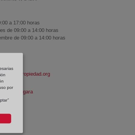
9:00 a 17:00 horas
nes de 09:00 a 14:00 horas
iembre de 09:00 a 14:00 horas
esarias
strodelapropiedad.org
ión
én
 uso por
rnández Vigara
ptar”
e Datos: