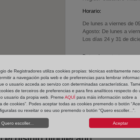
Horario:
De lunes a viernes de 0
Agosto: De lunes a vier
Los días 24 y 31 de dic
Datos de contacto:
(957) 58 41 68
egio de Registradores utiliza cookies propias: técnicas estritamente nec
fuenteobejuna@regi
ermitir a navegación pola web e de preferencias para lembrar informac
ue o usuario acceda ao servizo con determinadas características. Tam
Datos del Registrador:
 cookies de terceiros de preferencias e para fins analíticos respecto do
Ángela Azahara Fe
do usuario da propia web. Preme
AQUÍ
para máis información sobre a
ica de cookies”. Podes aceptar todas as cookies premendo o botón “Ace
Delegado de Protección d
figuralas ou rexeitar o seu uso premendo o botón “Quero escoller...”.
dpo@corpme.es
Quero escoller...
Aceptar
el distrito hipotecario