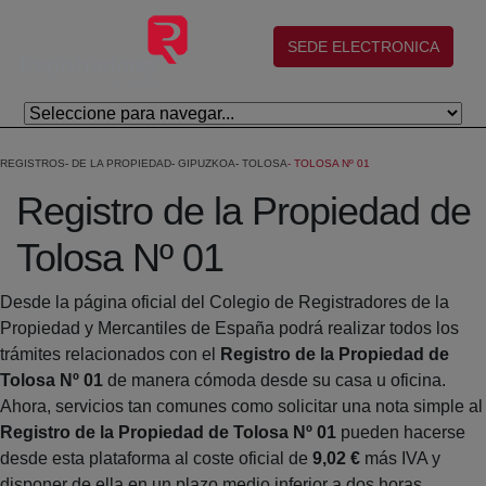
Skip to Main Content
(abre en nueva ventana)
SEDE ELECTRONICA
REGISTROS
DE LA PROPIEDAD
GIPUZKOA
TOLOSA
TOLOSA Nº 01
Registro de la Propiedad de
Tolosa Nº 01
Desde la página oficial del Colegio de Registradores de la
Propiedad y Mercantiles de España podrá realizar todos los
trámites relacionados con el
Registro de la Propiedad de
Tolosa Nº 01
de manera cómoda desde su casa u oficina.
Ahora, servicios tan comunes como solicitar una nota simple al
Registro de la Propiedad de Tolosa Nº 01
pueden hacerse
desde esta plataforma al coste oficial de
9,02 €
más IVA y
disponer de ella en un plazo medio inferior a dos horas.