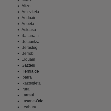
Altzo
Amezketa
Andoain
Anoeta
Asteasu
Baliarrain
Belauntza
Berastegi
Berrobi
Elduain
Gaztelu
Hernialde
Ibarra
Ikaztegieta
Irura
Larraul
Lasarte-Oria
Leaburu