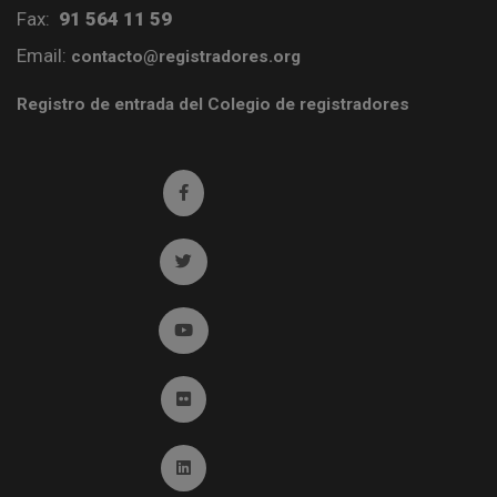
Fax:
91 564 11 59
Email:
contacto@registradores.org
Registro de entrada del Colegio de registradores
Ir a facebook (abre en ventana nueva)
Ir a twitter (abre en ventana nueva)
Ir a YouTube (abre en ventana nueva)
Ir a Flickr (abre en ventana nueva)
Ir a Linkedin (abre en ventana nueva)