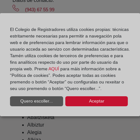
Datos de contacto:
(943) 67 55 99
tolosa@registrodelapropiedad.org
Datos del Registrador:
El Colegio de Registradores utiliza cookies propias: técnicas
estritamente necesarias para permitir a navegación pola
María del Rosario García Jiménez
web e de preferencias para lembrar información para que o
Delegado de Protección de Datos:
usuario acceda ao servizo con determinadas características.
Tamén utiliza cookies de terceiros de preferencias e para
dpo@corpme.es
fins analíticos respecto do uso por parte do usuario da
propia web. Preme
AQUÍ
para máis información sobre a
“Política de cookies”. Podes aceptar todas as cookies
Otros municipios incluidos en el
premendo o botón “Aceptar” ou configuralas ou rexeitar o
seu uso premendo o botón “Quero escoller...”.
distrito hipotecario
Quero escoller...
Aceptar
Abaltzisketa
Albiztur
Alegia
Alkiza