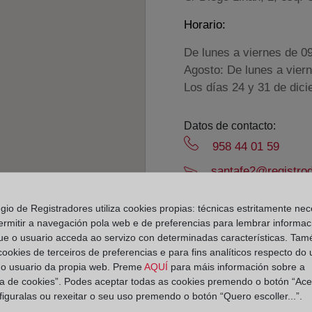
Horario:
De lunes a viernes de 0
Agosto: De lunes a vier
Los días 24 y 31 de dic
Datos de contacto:
958 44 01 59
santafe2@registrod
Datos del Registrador:
egio de Registradores utiliza cookies propias: técnicas estritamente nec
Cesar Alfonso Frí
ermitir a navegación pola web e de preferencias para lembrar informac
Delegado de Protección d
ue o usuario acceda ao servizo con determinadas características. Tam
 cookies de terceiros de preferencias e para fins analíticos respecto do
dpo@corpme.es
do usuario da propia web. Preme
AQUÍ
para máis información sobre a
ica de cookies”. Podes aceptar todas as cookies premendo o botón “Ace
figuralas ou rexeitar o seu uso premendo o botón “Quero escoller...”.
el distrito hipotecario