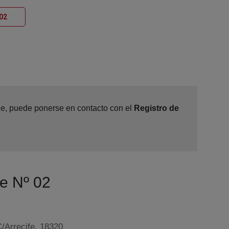
Ventana nueva
 02
ine, puede ponerse en contacto con el
Registro de
Fe Nº 02
C/Arrecife, 18320