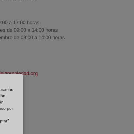
9:00 a 17:00 horas
nes de 09:00 a 14:00 horas
iembre de 09:00 a 14:00 horas
elapropiedad.org
esarias
as Román
ión
e Datos:
én
 uso por
ptar”