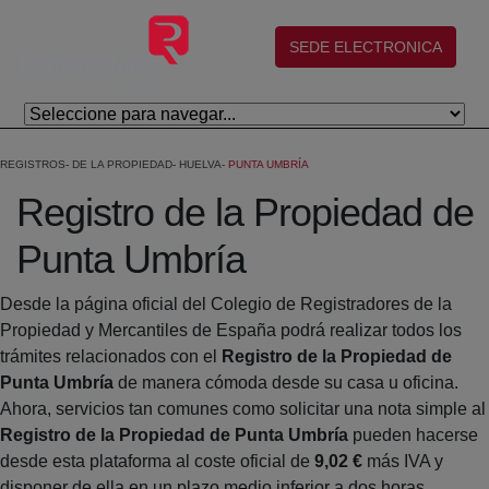
Skip to Main Content
(abre en nueva ventana)
SEDE ELECTRONICA
REGISTROS
DE LA PROPIEDAD
HUELVA
PUNTA UMBRÍA
Registro de la Propiedad de
Punta Umbría
Desde la página oficial del Colegio de Registradores de la
Propiedad y Mercantiles de España podrá realizar todos los
trámites relacionados con el
Registro de la Propiedad de
Punta Umbría
de manera cómoda desde su casa u oficina.
Ahora, servicios tan comunes como solicitar una nota simple al
Registro de la Propiedad de Punta Umbría
pueden hacerse
desde esta plataforma al coste oficial de
9,02 €
más IVA y
disponer de ella en un plazo medio inferior a dos horas.