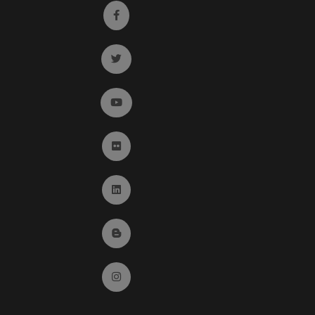
Ir a facebook (abre en ventana nueva)
Ir a twitter (abre en ventana nueva)
Ir a YouTube (abre en ventana nueva)
Ir a Flickr (abre en ventana nueva)
Ir a Linkedin (abre en ventana nueva)
Ir al Blog (abre en ventana nueva)
Ir a Instagram (abre en ventana nueva)