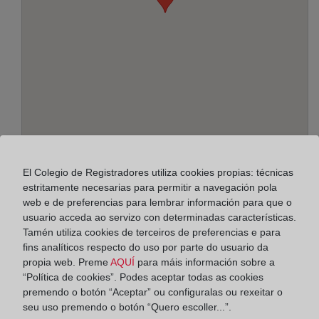
Enderezo:
El Colegio de Registradores utiliza cookies propias: técnicas
Avda. del Decano s/n - esq. Este - local 4, 21100
estritamente necesarias para permitir a navegación pola
web e de preferencias para lembrar información para que o
Horario:
usuario acceda ao servizo con determinadas características.
Tamén utiliza cookies de terceiros de preferencias e para
De lunes a viernes de 09:00 a 17:00 horas
fins analíticos respecto do uso por parte do usuario da
Agosto: De lunes a viernes de 09:00 a 14:00 horas
propia web. Preme
AQUÍ
para máis información sobre a
“Política de cookies”. Podes aceptar todas as cookies
Los días 24 y 31 de diciembre de 09:00 a 14:00
premendo o botón “Aceptar” ou configuralas ou rexeitar o
horas
seu uso premendo o botón “Quero escoller...”.