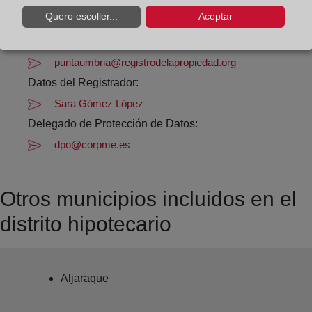
Quero escoller...
Aceptar
Datos de contacto:
959 37 48 16
puntaumbria@registrodelapropiedad.org
Datos del Registrador:
Sara Gómez López
Delegado de Protección de Datos:
dpo@corpme.es
Otros municipios incluidos en el
distrito hipotecario
Aljaraque