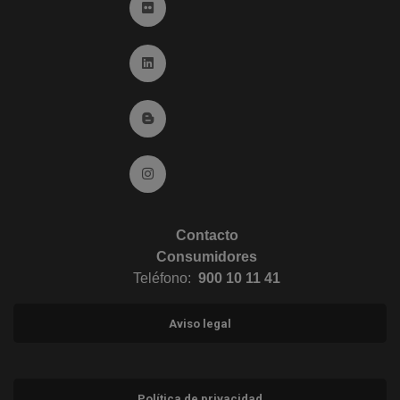
Ir a Flickr (abre en ventana nueva)
Ir a Linkedin (abre en ventana nueva)
Ir al Blog (abre en ventana nueva)
Ir a Instagram (abre en ventana nueva)
Contacto
Consumidores
Teléfono:
900 10 11 41
Aviso legal
Política de privacidad