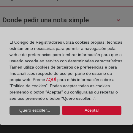
Donde pedir una nota simple
¿Cuál es el contenido de una nota simple
El Colegio de Registradores utiliza cookies propias: técnicas
estritamente necesarias para permitir a navegación pola
o una certificación?
web e de preferencias para lembrar información para que o
usuario acceda ao servizo con determinadas características.
Tamén utiliza cookies de terceiros de preferencias e para
¿Cómo se inscribe una cancelación de
fins analíticos respecto do uso por parte do usuario da
propia web. Preme
AQUÍ
para máis información sobre a
hipoteca?
“Política de cookies”. Podes aceptar todas as cookies
premendo o botón “Aceptar” ou configuralas ou rexeitar o
seu uso premendo o botón “Quero escoller...”.
Quero escoller...
Aceptar