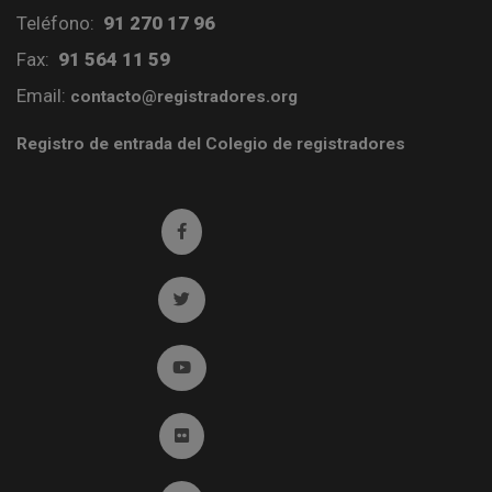
Teléfono:
91 270 17 96
Fax:
91 564 11 59
Email:
contacto@registradores.org
Registro de entrada del Colegio de registradores
Ir a facebook (abre en ventana nueva)
Ir a twitter (abre en ventana nueva)
Ir a YouTube (abre en ventana nueva)
Ir a Flickr (abre en ventana nueva)