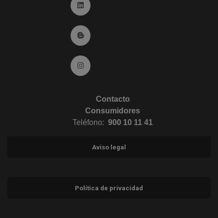
Ir a Linkedin (abre en ventana nueva)
Ir al Blog (abre en ventana nueva)
Ir a Instagram (abre en ventana nueva)
Contacto
Consumidores
Teléfono:
900 10 11 41
Aviso legal
Política de privacidad