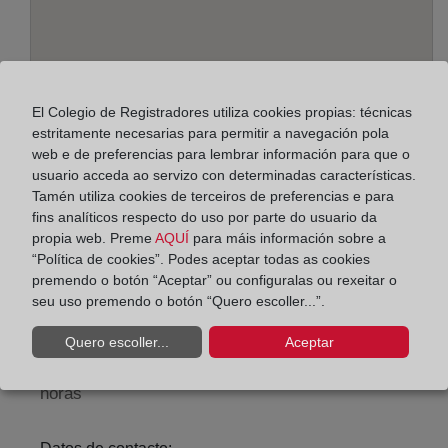
El Colegio de Registradores utiliza cookies propias: técnicas
estritamente necesarias para permitir a navegación pola
web e de preferencias para lembrar información para que o
usuario acceda ao servizo con determinadas características.
Tamén utiliza cookies de terceiros de preferencias e para
Enderezo:
fins analíticos respecto do uso por parte do usuario da
Córdoba, 5 - 3º (Palmanova), 7181
propia web. Preme
AQUÍ
para máis información sobre a
“Política de cookies”. Podes aceptar todas as cookies
Horario:
premendo o botón “Aceptar” ou configuralas ou rexeitar o
seu uso premendo o botón “Quero escoller...”.
De lunes a viernes de 09:00 a 17:00 horas
Agosto: De lunes a viernes de 09:00 a 14:00 horas
Quero escoller...
Aceptar
Los días 24 y 31 de diciembre de 09:00 a 14:00
horas