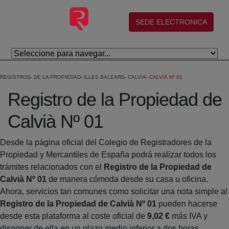
Skip to Main Content
(abre en nueva ventana)
SEDE ELECTRONICA
REGISTROS
DE LA PROPIEDAD
ILLES BALEARS
CALVIA
CALVIÀ Nº 01
Registro de la Propiedad de
Calvià Nº 01
Desde la página oficial del Colegio de Registradores de la
Propiedad y Mercantiles de España podrá realizar todos los
trámites relacionados con el
Registro de la Propiedad de
Calvià Nº 01
de manera cómoda desde su casa u oficina.
Ahora, servicios tan comunes como solicitar una nota simple al
Registro de la Propiedad de Calvià Nº 01
pueden hacerse
desde esta plataforma al coste oficial de
9,02 €
más IVA y
disponer de ella en un plazo medio inferior a dos horas.