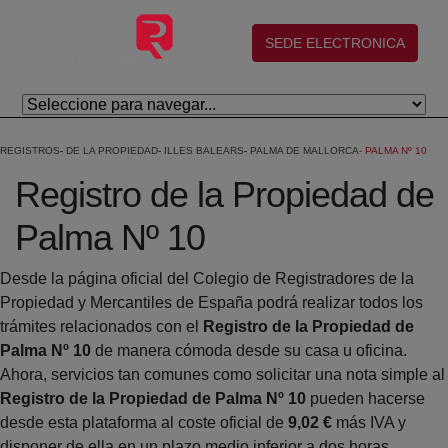
Skip to Main Content
(abre en nueva ventana)
SEDE ELECTRONICA
REGISTROS
DE LA PROPIEDAD
ILLES BALEARS
PALMA DE MALLORCA
PALMA Nº 10
Registro de la Propiedad de
Palma Nº 10
Desde la página oficial del Colegio de Registradores de la
Propiedad y Mercantiles de España podrá realizar todos los
trámites relacionados con el
Registro de la Propiedad de
Palma Nº 10
de manera cómoda desde su casa u oficina.
Ahora, servicios tan comunes como solicitar una nota simple al
Registro de la Propiedad de Palma Nº 10
pueden hacerse
desde esta plataforma al coste oficial de
9,02 €
más IVA y
disponer de ella en un plazo medio inferior a dos horas.