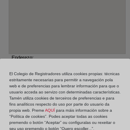
Enderezo:
Plaza Porta Pintada, 3 A - 8º, 7002
El Colegio de Registradores utiliza cookies propias: técnicas
estritamente necesarias para permitir a navegación pola
Horario:
web e de preferencias para lembrar información para que o
De lunes a viernes de 09:00 a 17:00 horas
usuario acceda ao servizo con determinadas características.
Tamén utiliza cookies de terceiros de preferencias e para
Agosto: De lunes a viernes de 09:00 a 14:00 horas
fins analíticos respecto do uso por parte do usuario da
Los días 24 y 31 de diciembre de 09:00 a 14:00
propia web. Preme
AQUÍ
para máis información sobre a
horas
“Política de cookies”. Podes aceptar todas as cookies
premendo o botón “Aceptar” ou configuralas ou rexeitar o
seu uso premendo o botón “Quero escoller...”.