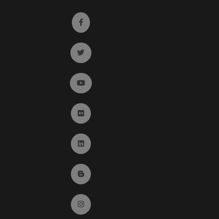
Ir a facebook (abre en ventana nueva)
Ir a twitter (abre en ventana nueva)
Ir a YouTube (abre en ventana nueva)
Ir a Flickr (abre en ventana nueva)
Ir a Linkedin (abre en ventana nueva)
Ir al Blog (abre en ventana nueva)
Ir a Instagram (abre en ventana nueva)