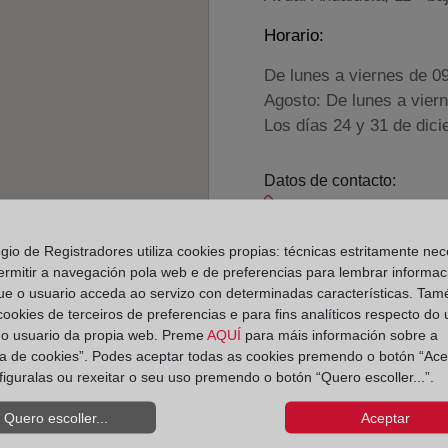
Horario:
De lunes a viernes de 0
Agosto: De lunes a vier
Los días 24 y 31 de dic
Datos de contacto:
(953) 48 03 83
orcera@registrodel
egio de Registradores utiliza cookies propias: técnicas estritamente nec
ermitir a navegación pola web e de preferencias para lembrar informac
Datos del Registrador:
ue o usuario acceda ao servizo con determinadas características. Tam
Beatriz Sánchez M
 cookies de terceiros de preferencias e para fins analíticos respecto do
Delegado de Protección d
do usuario da propia web. Preme
AQUÍ
para máis información sobre a
ica de cookies”. Podes aceptar todas as cookies premendo o botón “Ace
dpo@corpme.es
figuralas ou rexeitar o seu uso premendo o botón “Quero escoller...”.
Quero escoller...
Aceptar
el distrito hipotecario