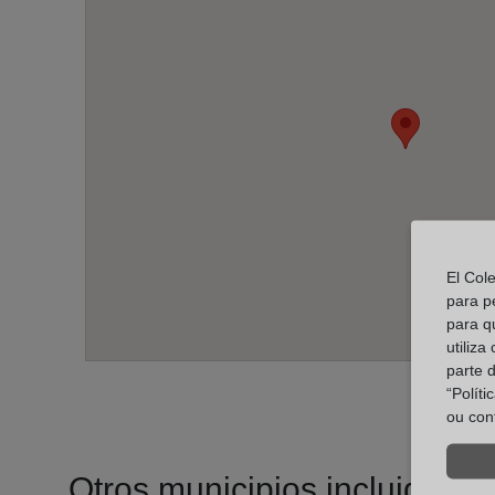
El Col
para p
para q
utiliza
parte 
“Polít
ou con
Otros municipios incluidos en 