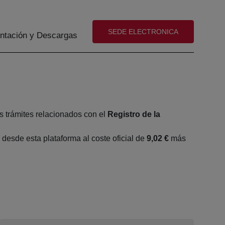
(abre en nueva ventana)
SEDE ELECTRONICA
tación y Descargas
s trámites relacionados con el
Registro de la
esde esta plataforma al coste oficial de
9,02 €
más