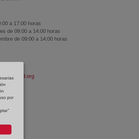
9:00 a 17:00 horas
nes de 09:00 a 14:00 horas
iembre de 09:00 a 14:00 horas
apropiedad.org
esarias
ión
én
artínez
 uso por
e Datos:
ptar”