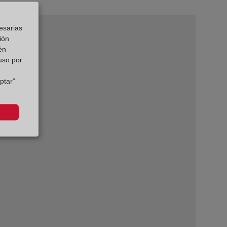
esarias
ión
én
 uso por
ptar”