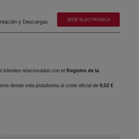
(abre en nueva ventana)
SEDE ELECTRONICA
tación y Descargas
s trámites relacionados con el
Registro de la
se desde esta plataforma al coste oficial de
9,02 €