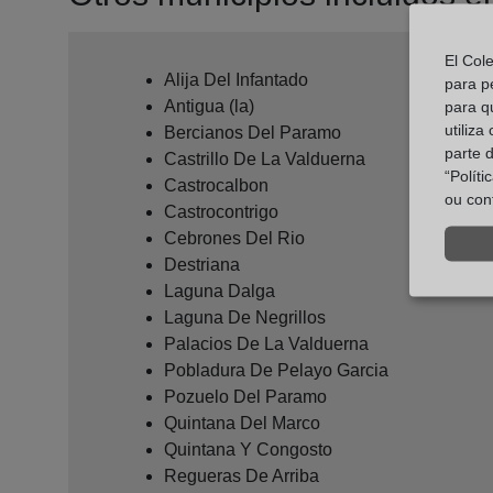
El Col
Alija Del Infantado
para p
Antigua (la)
para q
utiliza
Bercianos Del Paramo
parte 
Castrillo De La Valduerna
“Polít
Castrocalbon
ou con
Castrocontrigo
Cebrones Del Rio
Destriana
Laguna Dalga
Laguna De Negrillos
Palacios De La Valduerna
Pobladura De Pelayo Garcia
Pozuelo Del Paramo
Quintana Del Marco
Quintana Y Congosto
Regueras De Arriba