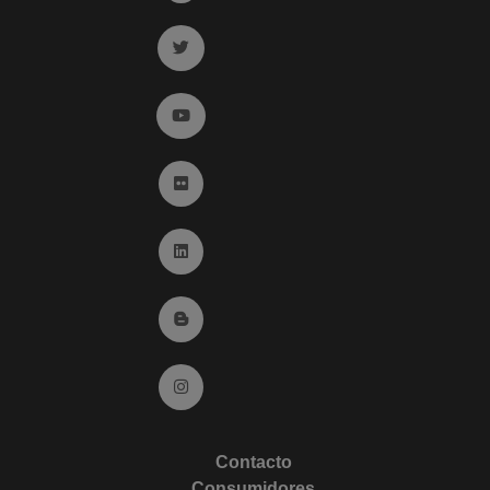
Ir a twitter (abre en ventana nueva)
Ir a YouTube (abre en ventana nueva)
Ir a Flickr (abre en ventana nueva)
Ir a Linkedin (abre en ventana nueva)
Ir al Blog (abre en ventana nueva)
Ir a Instagram (abre en ventana nueva)
Contacto
Consumidores