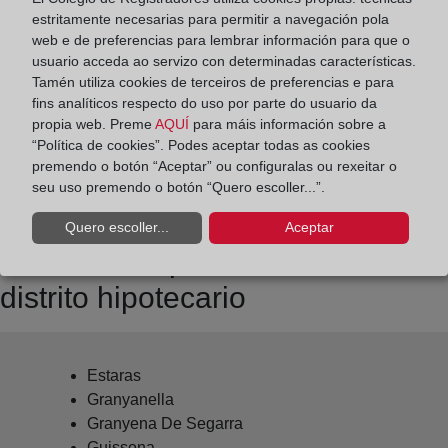
Datos de contacto:
estritamente necesarias para permitir a navegación pola
(973) 53 02 04
web e de preferencias para lembrar información para que o
usuario acceda ao servizo con determinadas características.
cervera@registrodelapropiedad.org
Tamén utiliza cookies de terceiros de preferencias e para
Datos del Registrador:
fins analíticos respecto do uso por parte do usuario da
Dorleta Pilar Sanza Olaizola
propia web. Preme
AQUÍ
para máis información sobre a
“Política de cookies”. Podes aceptar todas as cookies
Delegado de Protección de Datos:
premendo o botón “Aceptar” ou configuralas ou rexeitar o
dpo@corpme.es
seu uso premendo o botón “Quero escoller...”.
Quero escoller...
Aceptar
Otros municipios incluidos en el
distrito hipotecario
Estaras
Granyanella
Granyena De Segarra
Guissona