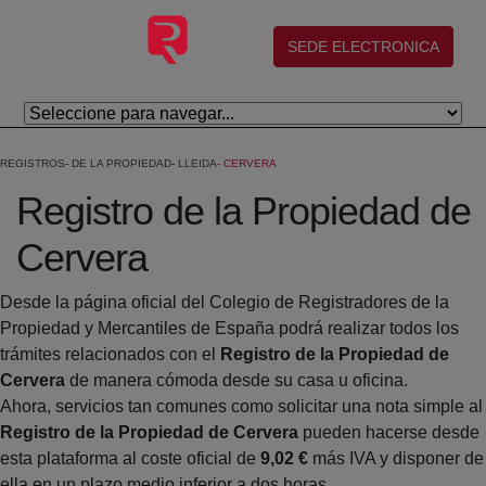
Skip to Main Content
(abre en nueva ventana)
SEDE ELECTRONICA
REGISTROS
DE LA PROPIEDAD
LLEIDA
CERVERA
Registro de la Propiedad de
Cervera
Desde la página oficial del Colegio de Registradores de la
Propiedad y Mercantiles de España podrá realizar todos los
trámites relacionados con el
Registro de la Propiedad de
Cervera
de manera cómoda desde su casa u oficina.
Ahora, servicios tan comunes como solicitar una nota simple al
Registro de la Propiedad de Cervera
pueden hacerse desde
esta plataforma al coste oficial de
9,02 €
más IVA y disponer de
ella en un plazo medio inferior a dos horas.