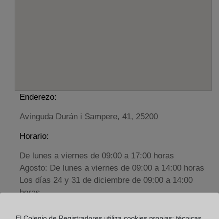
Enderezo:
Avinguda Durán i Sampere, 41, 25200
Horario:
De lunes a viernes de 09:00 a 17:00 horas
Agosto: De lunes a viernes de 09:00 a 14:00 horas
Los días 24 y 31 de diciembre de 09:00 a 14:00
horas
El Colegio de Registradores utiliza cookies propias: técnicas