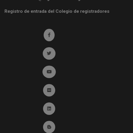
Registro de entrada del Colegio de registradores
Ir a facebook (abre en ventana nueva)
Ir a twitter (abre en ventana nueva)
Ir a YouTube (abre en ventana nueva)
Ir a Flickr (abre en ventana nueva)
Ir a Linkedin (abre en ventana nueva)
Ir al Blog (abre en ventana nueva)