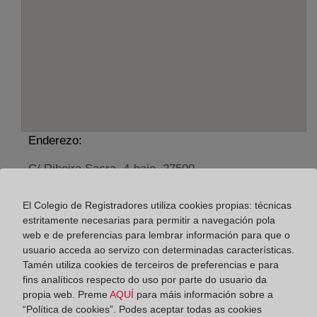
Enderezo:
C/ Ribeira Sacra, 4-bajo, 27500
Horario:
El Colegio de Registradores utiliza cookies propias: técnicas
estritamente necesarias para permitir a navegación pola
De lunes a viernes de 09:00 a 17:00 horas
web e de preferencias para lembrar información para que o
Agosto: De lunes a viernes de 09:00 a 14:00 horas
usuario acceda ao servizo con determinadas características.
Los días 24 y 31 de diciembre de 09:00 a 14:00
Tamén utiliza cookies de terceiros de preferencias e para
horas
fins analíticos respecto do uso por parte do usuario da
propia web. Preme
AQUÍ
para máis información sobre a
“Política de cookies”. Podes aceptar todas as cookies