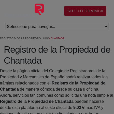
Skip to Main Content
(abre en nueva ventana)
SEDE ELECTRONICA
REGISTROS
DE LA PROPIEDAD
LUGO
CHANTADA
Registro de la Propiedad de
Chantada
Desde la página oficial del Colegio de Registradores de la
Propiedad y Mercantiles de España podrá realizar todos los
trámites relacionados con el
Registro de la Propiedad de
Chantada
de manera cómoda desde su casa u oficina.
Ahora, servicios tan comunes como solicitar una nota simple al
Registro de la Propiedad de Chantada
pueden hacerse
desde esta plataforma al coste oficial de
9,02 €
más IVA y
disponer de ella en un plazo medio inferior a dos horas.