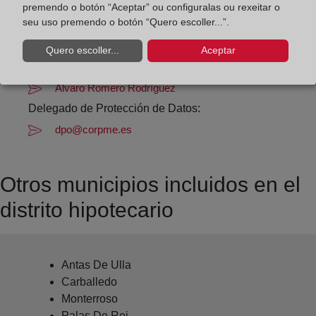
Datos de contacto:
premendo o botón “Aceptar” ou configuralas ou rexeitar o
(982) 44 03 81
seu uso premendo o botón “Quero escoller...”.
chantada@registrodelapropiedad.org
Quero escoller...
Aceptar
Datos del Registrador:
Álvaro Romero Rodríguez
Delegado de Protección de Datos:
dpo@corpme.es
Otros municipios incluidos en el
distrito hipotecario
Antas De Ulla
Carballedo
Monterroso
Palas De Rei