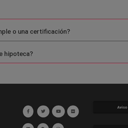
ple o una certificación?
e hipoteca?
Aviso
Ir a facebook (abre en ventana nueva)
Ir a twitter (abre en ventana nueva)
Ir a YouTube (abre en ventana nuev
Ir a Flickr (abre en ventana 