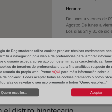
Horario:
De lunes a viernes de 0
Agosto: De lunes a vier
Los días 24 y 31 de dic
Datos de contacto:
egio de Registradores utiliza cookies propias: técnicas estritamente nec
(982) 56 00 69
ermitir a navegación pola web e de preferencias para lembrar informac
vivero@registrodel
ue o usuario acceda ao servizo con determinadas características. Tam
 cookies de terceiros de preferencias e para fins analíticos respecto do
Datos del Registrador:
do usuario da propia web. Preme
AQUÍ
para máis información sobre a
Mario Vaqueiro Ba
ica de cookies”. Podes aceptar todas as cookies premendo o botón “Ace
figuralas ou rexeitar o seu uso premendo o botón “Quero escoller...”.
Delegado de Protección d
dpo@corpme.es
Quero escoller...
Aceptar
el distrito hipotecario