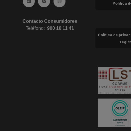
Ir a Linkedin (abre en ventana nueva)
Ir al Blog (abre en ventana nueva)
Ir a Instagram (abre en ventana nue
Política 
Contacto Consumidores
Teléfono:
900 10 11 41
Política de priva
regis