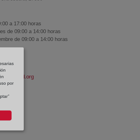
9:00 a 17:00 horas
nes de 09:00 a 14:00 horas
iembre de 09:00 a 14:00 horas
esarias
ión
apropiedad.org
én
 uso por
rges
ptar”
e Datos: