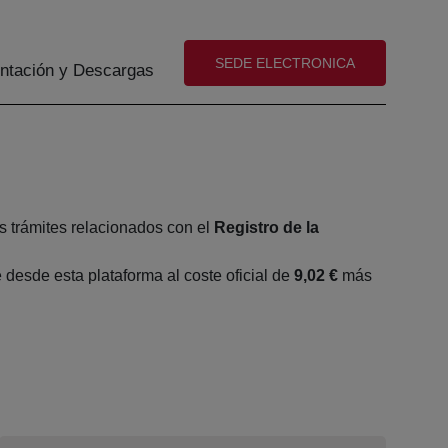
(abre en nueva ventana)
SEDE ELECTRONICA
tación y Descargas
s trámites relacionados con el
Registro de la
desde esta plataforma al coste oficial de
9,02 €
más