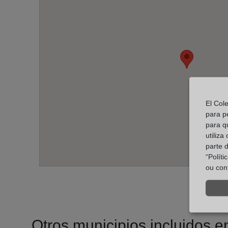
El Col
para p
para q
utiliza
parte 
“Polít
ou con
Otros municipios incluidos en 