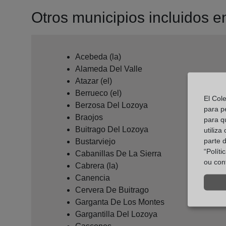
Otros municipios incluidos en 
Acebeda (la)
Alameda Del Valle
Atazar (el)
Berrueco (el)
El Col
Berzosa Del Lozoya
para p
Braojos
para q
Buitrago Del Lozoya
utiliza
parte 
Bustarviejo
“Polít
Cabanillas De La Sierra
ou con
Cabrera (la)
Canencia
Cervera De Buitrago
Garganta De Los Montes
Gargantilla Del Lozoya