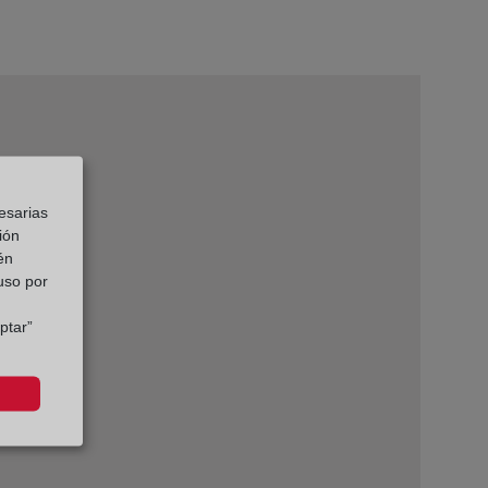
esarias
ión
én
 uso por
ptar”