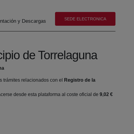
(abre en nueva ventana)
SEDE ELECTRONICA
tación y Descargas
cipio de Torrelaguna
na
s trámites relacionados con el
Registro de la
erse desde esta plataforma al coste oficial de
9,02 €