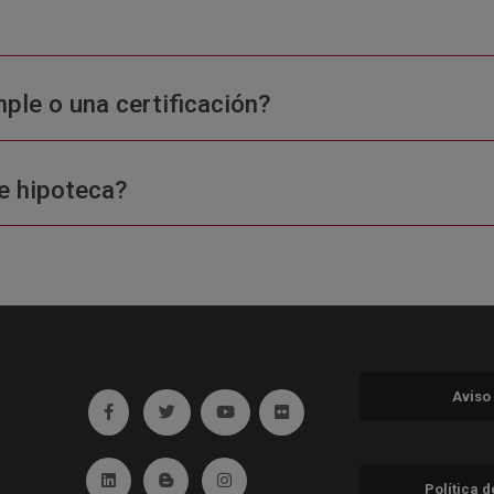
ple o una certificación?
e hipoteca?
Aviso
Ir a facebook (abre en ventana nueva)
Ir a twitter (abre en ventana nueva)
Ir a YouTube (abre en ventana nuev
Ir a Flickr (abre en ventana 
Ir a Linkedin (abre en ventana nueva)
Ir al Blog (abre en ventana nueva)
Ir a Instagram (abre en ventana nue
Política 