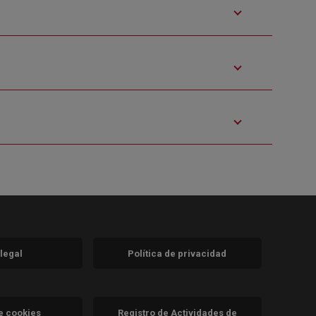
 legal
Política de privacidad
a)
nueva)
va)
de cookies
Registro de Actividades de