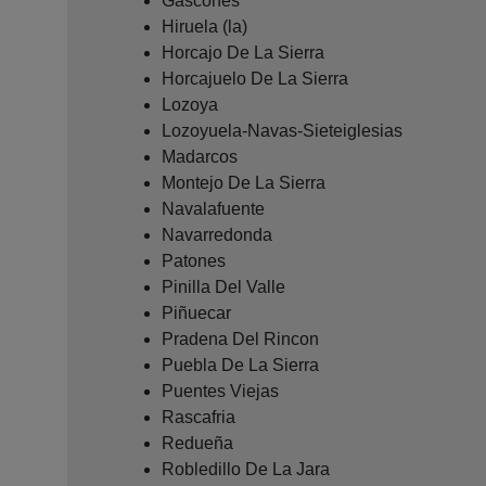
Gascones
Hiruela (la)
Horcajo De La Sierra
Horcajuelo De La Sierra
Lozoya
Lozoyuela-Navas-Sieteiglesias
Madarcos
Montejo De La Sierra
Navalafuente
Navarredonda
Patones
Pinilla Del Valle
Piñuecar
Pradena Del Rincon
Puebla De La Sierra
Puentes Viejas
Rascafria
Redueña
Robledillo De La Jara