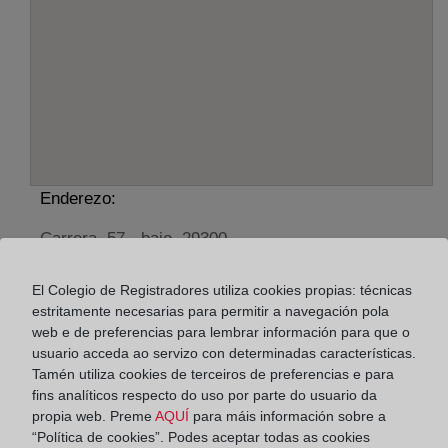
Enderezo:
Carrera, 57 - bajo, 29300
Horario:
El Colegio de Registradores utiliza cookies propias: técnicas
estritamente necesarias para permitir a navegación pola
De lunes a viernes de 09:00 a 17:00 horas
web e de preferencias para lembrar información para que o
Agosto: De lunes a viernes de 09:00 a 14:00 horas
usuario acceda ao servizo con determinadas características.
Los días 24 y 31 de diciembre de 09:00 a 14:00
Tamén utiliza cookies de terceiros de preferencias e para
horas
fins analíticos respecto do uso por parte do usuario da
propia web. Preme
AQUÍ
para máis información sobre a
“Política de cookies”. Podes aceptar todas as cookies