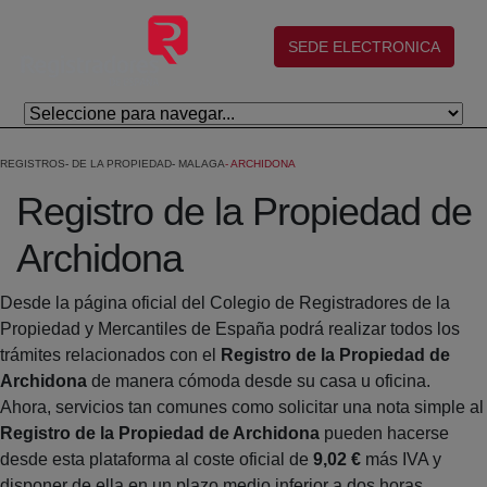
Skip to Main Content
(abre en nueva ventana)
SEDE ELECTRONICA
REGISTROS
DE LA PROPIEDAD
MALAGA
ARCHIDONA
Registro de la Propiedad de
Archidona
Desde la página oficial del Colegio de Registradores de la
Propiedad y Mercantiles de España podrá realizar todos los
trámites relacionados con el
Registro de la Propiedad de
Archidona
de manera cómoda desde su casa u oficina.
Ahora, servicios tan comunes como solicitar una nota simple al
Registro de la Propiedad de Archidona
pueden hacerse
desde esta plataforma al coste oficial de
9,02 €
más IVA y
disponer de ella en un plazo medio inferior a dos horas.