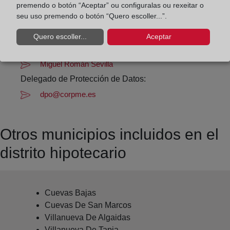
Datos de contacto:
premendo o botón “Aceptar” ou configuralas ou rexeitar o
(95) 271 40 94
seu uso premendo o botón “Quero escoller...”.
archidona@registrodelapropiedad.org
Quero escoller...
Aceptar
Datos del Registrador:
Miguel Román Sevilla
Delegado de Protección de Datos:
dpo@corpme.es
Otros municipios incluidos en el
distrito hipotecario
Cuevas Bajas
Cuevas De San Marcos
Villanueva De Algaidas
Villanueva De Tapia