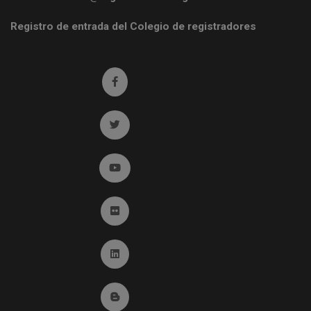
Registro de entrada del Colegio de registradores
Ir a facebook (abre en ventana nueva)
Ir a twitter (abre en ventana nueva)
Ir a YouTube (abre en ventana nueva)
Ir a Flickr (abre en ventana nueva)
Ir a Linkedin (abre en ventana nueva)
Ir al Blog (abre en ventana nueva)