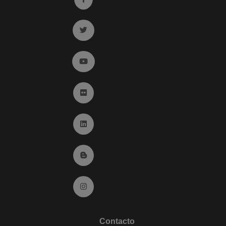
Ir a twitter (abre en ventana nueva)
Ir a YouTube (abre en ventana nueva)
Ir a Flickr (abre en ventana nueva)
Ir a Linkedin (abre en ventana nueva)
Ir al Blog (abre en ventana nueva)
Ir a Instagram (abre en ventana nueva)
Contacto