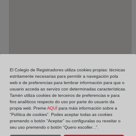
Enderezo:
El Colegio de Registradores utiliza cookies propias: técnicas
Dr. Álvarez Leyva, Edif.Pasaje, 29691
estritamente necesarias para permitir a navegación pola
web e de preferencias para lembrar información para que o
Horario:
usuario acceda ao servizo con determinadas características.
Tamén utiliza cookies de terceiros de preferencias e para
De lunes a viernes de 09:00 a 17:00 horas
fins analíticos respecto do uso por parte do usuario da
Agosto: De lunes a viernes de 09:00 a 14:00 horas
propia web. Preme
AQUÍ
para máis información sobre a
Los días 24 y 31 de diciembre de 09:00 a 14:00
“Política de cookies”. Podes aceptar todas as cookies
horas
premendo o botón “Aceptar” ou configuralas ou rexeitar o
seu uso premendo o botón “Quero escoller...”.