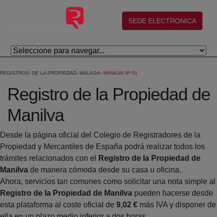
Skip to Main Content
(abre en nueva ventana)
SEDE ELECTRONICA
REGISTROS
DE LA PROPIEDAD
MALAGA
MANILVA Nº 01
Registro de la Propiedad de
Manilva
Desde la página oficial del Colegio de Registradores de la
Propiedad y Mercantiles de España podrá realizar todos los
trámites relacionados con el
Registro de la Propiedad de
Manilva
de manera cómoda desde su casa u oficina.
Ahora, servicios tan comunes como solicitar una nota simple al
Registro de la Propiedad de Manilva
pueden hacerse desde
esta plataforma al coste oficial de
9,02 €
más IVA y disponer de
ella en un plazo medio inferior a dos horas.