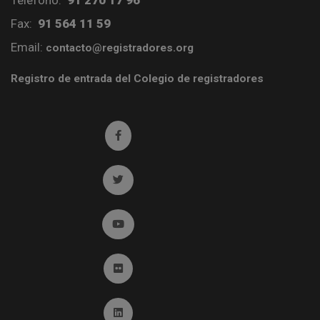
Teléfono:
91 270 17 96
Fax:
91 564 11 59
Email:
contacto@registradores.org
Registro de entrada del Colegio de registradores
Ir a facebook (abre en ventana nueva)
Ir a twitter (abre en ventana nueva)
Ir a YouTube (abre en ventana nueva)
Ir a Flickr (abre en ventana nueva)
Ir a Linkedin (abre en ventana nueva)