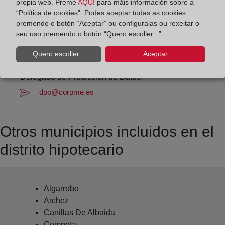
Datos de contacto:
propia web. Preme
AQUÍ
para máis información sobre a
“Política de cookies”. Podes aceptar todas as cookies
(95) 253 80 53
premendo o botón “Aceptar” ou configuralas ou rexeitar o
torrox@registrodelapropiedad.org
seu uso premendo o botón “Quero escoller...”.
Datos del Registrador:
Quero escoller...
Aceptar
M.ª Paz Arnal Moros
Delegado de Protección de Datos:
dpo@corpme.es
Otros municipios incluidos en el
distrito hipotecario
Algarrobo
Archez
Canillas De Albaida
Competa