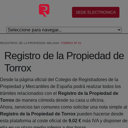
Skip to Main Content
(abre en nueva ventana)
SEDE ELECTRONICA
REGISTROS
DE LA PROPIEDAD
MALAGA
TORROX Nº 01
Registro de la Propiedad de
Torrox
Desde la página oficial del Colegio de Registradores de la
Propiedad y Mercantiles de España podrá realizar todos los
trámites relacionados con el
Registro de la Propiedad de
Torrox
de manera cómoda desde su casa u oficina.
Ahora, servicios tan comunes como solicitar una nota simple al
Registro de la Propiedad de Torrox
pueden hacerse desde
esta plataforma al coste oficial de
9,02 €
más IVA y disponer de
ella en un plazo medio inferior a dos horas.