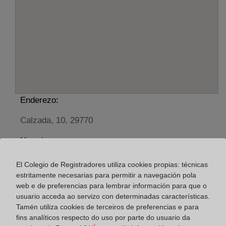
Enderezo:
Calzada, 10, 29770
Horario:
De lunes a viernes de 09:00 a 17:00 horas
El Colegio de Registradores utiliza cookies propias: técnicas
Agosto: De lunes a viernes de 09:00 a 14:00 horas
estritamente necesarias para permitir a navegación pola
Los días 24 y 31 de diciembre de 09:00 a 14:00
web e de preferencias para lembrar información para que o
usuario acceda ao servizo con determinadas características.
horas
Tamén utiliza cookies de terceiros de preferencias e para
fins analíticos respecto do uso por parte do usuario da