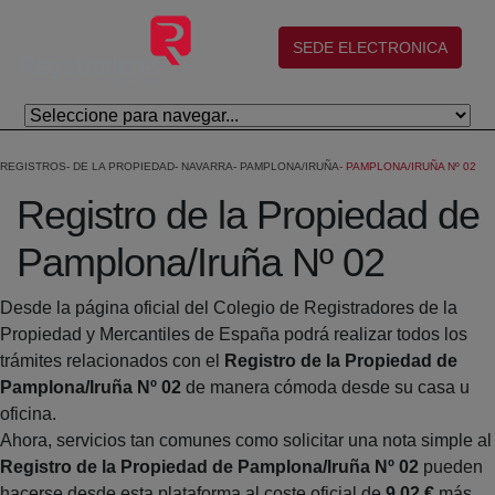
Skip to Main Content
(abre en nueva ventana)
SEDE ELECTRONICA
REGISTROS
DE LA PROPIEDAD
NAVARRA
PAMPLONA/IRUÑA
PAMPLONA/IRUÑA Nº 02
Registro de la Propiedad de
Pamplona/Iruña Nº 02
Desde la página oficial del Colegio de Registradores de la
Propiedad y Mercantiles de España podrá realizar todos los
trámites relacionados con el
Registro de la Propiedad de
Pamplona/Iruña Nº 02
de manera cómoda desde su casa u
oficina.
Ahora, servicios tan comunes como solicitar una nota simple al
Registro de la Propiedad de Pamplona/Iruña Nº 02
pueden
hacerse desde esta plataforma al coste oficial de
9,02 €
más