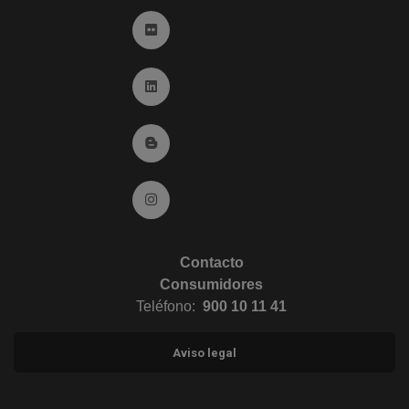
Ir a Flickr (abre en ventana nueva)
Ir a Linkedin (abre en ventana nueva)
Ir al Blog (abre en ventana nueva)
Ir a Instagram (abre en ventana nueva)
Contacto
Consumidores
Teléfono:
900 10 11 41
Aviso legal