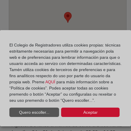
El Colegio de Registradores utiliza cookies propias: técnicas
estritamente necesarias para permitir a navegación pola
web e de preferencias para lembrar información para que o
usuario acceda ao servizo con determinadas características.
Tamén utiliza cookies de terceiros de preferencias e para
fins analíticos respecto do uso por parte do usuario da
propia web. Preme
AQUÍ
para máis información sobre a
Enderezo:
“Política de cookies”. Podes aceptar todas as cookies
Yanguas y Miranda, 27 - 3º izq., 31003
premendo o botón “Aceptar” ou configuralas ou rexeitar o
seu uso premendo o botón “Quero escoller...”.
Horario:
Quero escoller...
Aceptar
De lunes a viernes de 09:00 a 17:00 horas
Agosto: De lunes a viernes de 09:00 a 14:00 horas