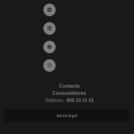
Ir a Flickr (abre en ventana nueva)
Ir a Linkedin (abre en ventana nueva)
Ir al Blog (abre en ventana nueva)
Ir a Instagram (abre en ventana nueva)
Contacto
Consumidores
Teléfono:
900 10 11 41
Aviso legal