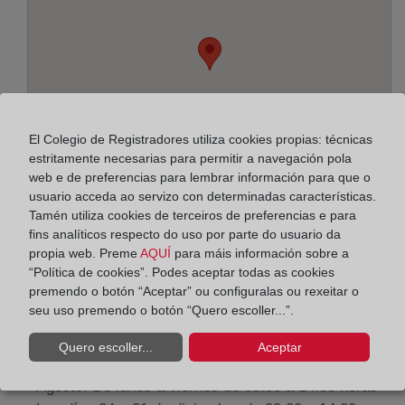
El Colegio de Registradores utiliza cookies propias: técnicas
estritamente necesarias para permitir a navegación pola
web e de preferencias para lembrar información para que o
usuario acceda ao servizo con determinadas características.
Tamén utiliza cookies de terceiros de preferencias e para
fins analíticos respecto do uso por parte do usuario da
propia web. Preme
AQUÍ
para máis información sobre a
Enderezo:
“Política de cookies”. Podes aceptar todas as cookies
Vuelta del Castillo, 15 - bajo, 31007
premendo o botón “Aceptar” ou configuralas ou rexeitar o
seu uso premendo o botón “Quero escoller...”.
Horario:
Quero escoller...
Aceptar
De lunes a viernes de 09:00 a 17:00 horas
Agosto: De lunes a viernes de 09:00 a 14:00 horas