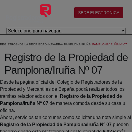
Skip to Main Content
(abre en nueva ventana)
SEDE ELECTRONICA
REGISTROS
DE LA PROPIEDAD
NAVARRA
PAMPLONA/IRUÑA
PAMPLONA/IRUÑA Nº 07
Registro de la Propiedad de
Pamplona/Iruña Nº 07
Desde la página oficial del Colegio de Registradores de la
Propiedad y Mercantiles de España podrá realizar todos los
trámites relacionados con el
Registro de la Propiedad de
Pamplona/Iruña Nº 07
de manera cómoda desde su casa u
oficina.
Ahora, servicios tan comunes como solicitar una nota simple al
Registro de la Propiedad de Pamplona/Iruña Nº 07
pueden
hacerse desde esta plataforma al coste oficial de
9,02 €
más