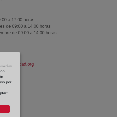
9:00 a 17:00 horas
nes de 09:00 a 14:00 horas
iembre de 09:00 a 14:00 horas
elapropiedad.org
esarias
ión
én
 uso por
e Datos:
ptar”