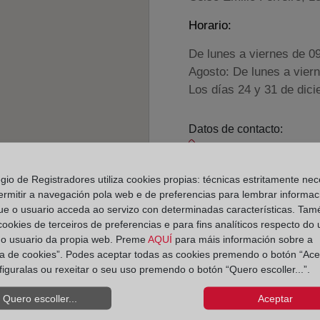
Horario:
De lunes a viernes de 0
Agosto: De lunes a vier
Los días 24 y 31 de dic
Datos de contacto:
(988) 43 15 41
celanova@registrod
egio de Registradores utiliza cookies propias: técnicas estritamente nec
ermitir a navegación pola web e de preferencias para lembrar informac
Datos del Registrador:
ue o usuario acceda ao servizo con determinadas características. Tam
Judith Jara Costa
 cookies de terceiros de preferencias e para fins analíticos respecto do
Delegado de Protección d
do usuario da propia web. Preme
AQUÍ
para máis información sobre a
ica de cookies”. Podes aceptar todas as cookies premendo o botón “Ace
dpo@corpme.es
figuralas ou rexeitar o seu uso premendo o botón “Quero escoller...”.
Quero escoller...
Aceptar
el distrito hipotecario