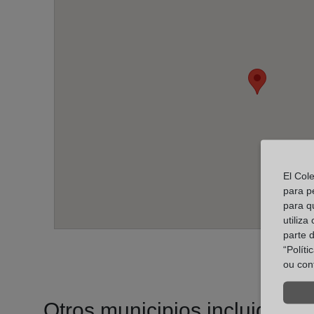
El Col
para p
para q
utiliza
parte 
“Polít
ou con
Otros municipios incluidos en 