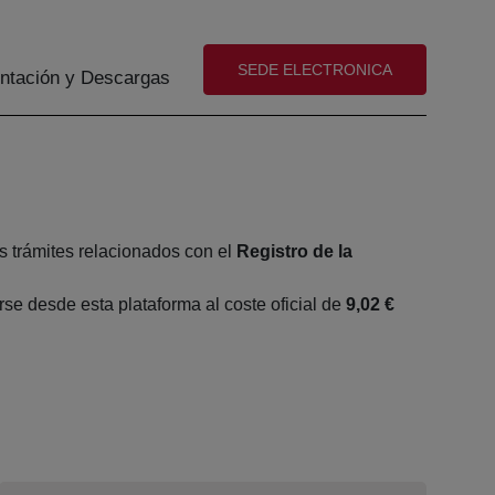
(abre en nueva ventana)
SEDE ELECTRONICA
tación y Descargas
s trámites relacionados con el
Registro de la
e desde esta plataforma al coste oficial de
9,02 €