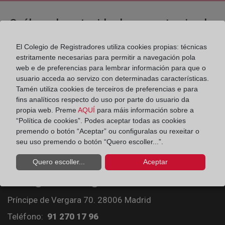
¿Cuál es el contenido de una nota simple
o una certificación?
El Colegio de Registradores utiliza cookies propias: técnicas
estritamente necesarias para permitir a navegación pola
web e de preferencias para lembrar información para que o
¿Cómo se inscribe una cancelación de
usuario acceda ao servizo con determinadas características.
hipoteca?
Tamén utiliza cookies de terceiros de preferencias e para
fins analíticos respecto do uso por parte do usuario da
propia web. Preme
AQUÍ
para máis información sobre a
“Política de cookies”. Podes aceptar todas as cookies
premendo o botón “Aceptar” ou configuralas ou rexeitar o
seu uso premendo o botón “Quero escoller...”.
Quero escoller...
Aceptar
Colegio de Registradores
Príncipe de Vergara 70. 28006 Madrid
Teléfono:
91 270 17 96