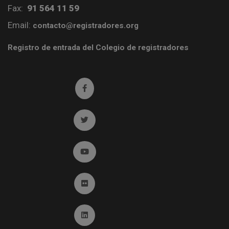
Fax:
91 564 11 59
Email:
contacto@registradores.org
Registro de entrada del Colegio de registradores
Ir a facebook (abre en ventana nueva)
Ir a twitter (abre en ventana nueva)
Ir a YouTube (abre en ventana nueva)
Ir a Flickr (abre en ventana nueva)
Ir a Linkedin (abre en ventana nueva)