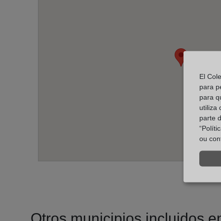
El Col
para p
para q
utiliza
parte 
“Polít
ou con
Otros municipios incluidos en 