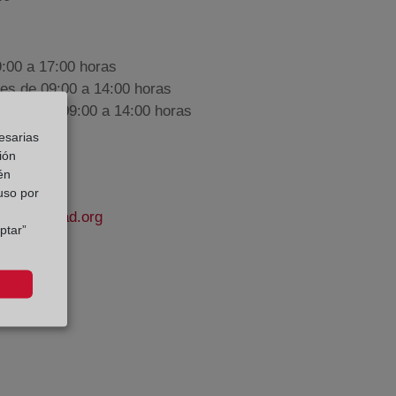
9:00 a 17:00 horas
nes de 09:00 a 14:00 horas
iembre de 09:00 a 14:00 horas
esarias
ión
én
 uso por
lapropiedad.org
ptar”
nzález
e Datos: