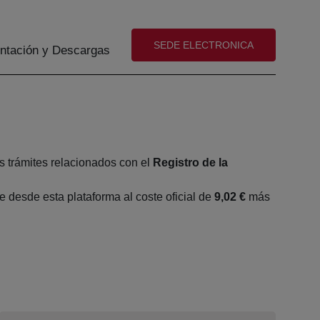
(abre en nueva ventana)
SEDE ELECTRONICA
tación y Descargas
s trámites relacionados con el
Registro de la
desde esta plataforma al coste oficial de
9,02 €
más