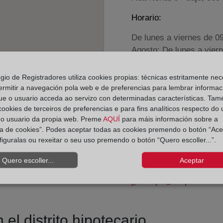
Horario:
De lunes a viernes de 0
Agosto: De lunes a vier
Los días 24 y 31 de dic
egio de Registradores utiliza cookies propias: técnicas estritamente nec
ermitir a navegación pola web e de preferencias para lembrar informac
Datos de contacto:
ue o usuario acceda ao servizo con determinadas características. Tam
(986) 39 20 67
 cookies de terceiros de preferencias e para fins analíticos respecto do
do usuario da propia web. Preme
AQUÍ
para máis información sobre a
cangas@registrode
ica de cookies”. Podes aceptar todas as cookies premendo o botón “Ace
Datos del Registrador:
figuralas ou rexeitar o seu uso premendo o botón “Quero escoller...”.
Cayetano Prada Go
Quero escoller...
Aceptar
Delegado de Protección d
dpo@corpme.es
el distrito hipotecario