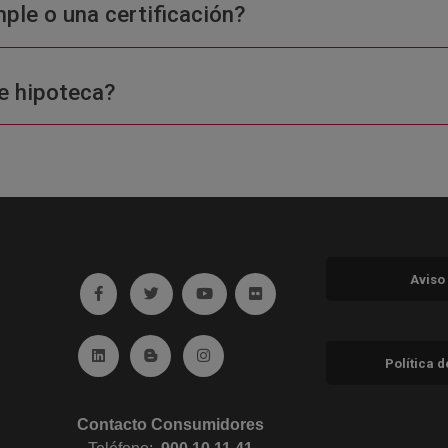
ple o una certificación?
e hipoteca?
Aviso
Ir a facebook (abre en ventana nueva)
Ir a twitter (abre en ventana nueva)
Ir a YouTube (abre en ventana nuev
Ir a Flickr (abre en ventana 
Ir a Linkedin (abre en ventana nueva)
Ir al Blog (abre en ventana nueva)
Ir a Instagram (abre en ventana nue
Política 
Contacto Consumidores