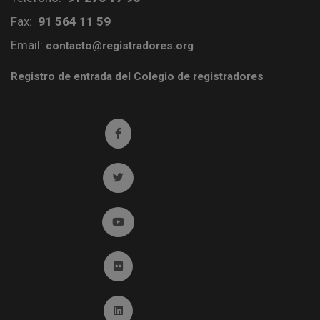
Fax:
91 564 11 59
Email:
contacto@registradores.org
Registro de entrada del Colegio de registradores
Ir a facebook (abre en ventana nueva)
Ir a twitter (abre en ventana nueva)
Ir a YouTube (abre en ventana nueva)
Ir a Flickr (abre en ventana nueva)
Ir a Linkedin (abre en ventana nueva)