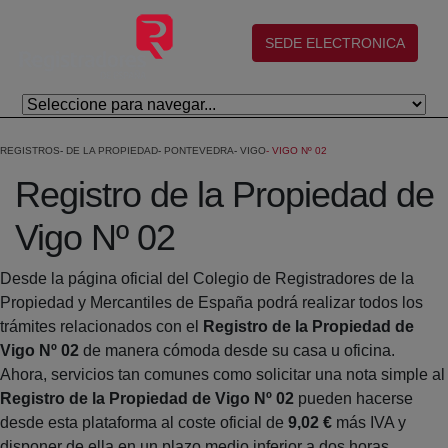
Skip to Main Content
(abre en nueva ventana)
SEDE ELECTRONICA
REGISTROS
DE LA PROPIEDAD
PONTEVEDRA
VIGO
VIGO Nº 02
Registro de la Propiedad de
Vigo Nº 02
Desde la página oficial del Colegio de Registradores de la
Propiedad y Mercantiles de España podrá realizar todos los
trámites relacionados con el
Registro de la Propiedad de
Vigo Nº 02
de manera cómoda desde su casa u oficina.
Ahora, servicios tan comunes como solicitar una nota simple al
Registro de la Propiedad de Vigo Nº 02
pueden hacerse
desde esta plataforma al coste oficial de
9,02 €
más IVA y
disponer de ella en un plazo medio inferior a dos horas.