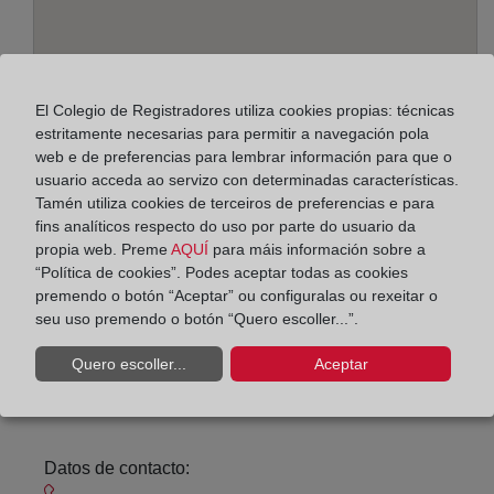
El Colegio de Registradores utiliza cookies propias: técnicas
estritamente necesarias para permitir a navegación pola
web e de preferencias para lembrar información para que o
usuario acceda ao servizo con determinadas características.
Enderezo:
Tamén utiliza cookies de terceiros de preferencias e para
fins analíticos respecto do uso por parte do usuario da
Real, 31, 36202
propia web. Preme
AQUÍ
para máis información sobre a
“Política de cookies”. Podes aceptar todas as cookies
Horario:
premendo o botón “Aceptar” ou configuralas ou rexeitar o
seu uso premendo o botón “Quero escoller...”.
De lunes a viernes de 09:00 a 17:00 horas
Agosto: De lunes a viernes de 09:00 a 14:00 horas
Quero escoller...
Aceptar
Los días 24 y 31 de diciembre de 09:00 a 14:00
horas
Datos de contacto: