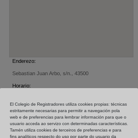
Enderezo:
Sebastian Juan Arbo, s/n., 43500
Horario:
De lunes a viernes de 09:00 a 17:00 horas
El Colegio de Registradores utiliza cookies propias: técnicas
Agosto: De lunes a viernes de 09:00 a 14:00 horas
estritamente necesarias para permitir a navegación pola
Los días 24 y 31 de diciembre de 09:00 a 14:00
web e de preferencias para lembrar información para que o
horas
usuario acceda ao servizo con determinadas características.
Tamén utiliza cookies de terceiros de preferencias e para
fins analíticos respecto do uso por parte do usuario da