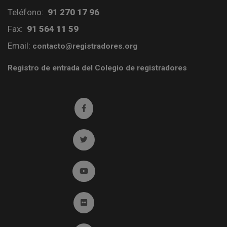
Teléfono:
91 270 17 96
Fax:
91 564 11 59
Email:
contacto@registradores.org
Registro de entrada del Colegio de registradores
Ir a facebook (abre en ventana nueva)
Ir a twitter (abre en ventana nueva)
Ir a YouTube (abre en ventana nueva)
Ir a Flickr (abre en ventana nueva)