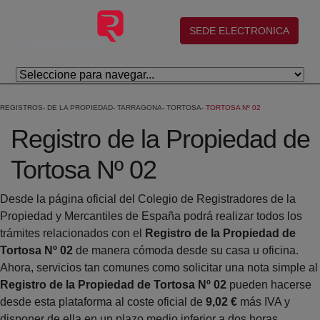
Skip to Main Content
(abre en nueva ventana)
SEDE ELECTRONICA
REGISTROS
DE LA PROPIEDAD
TARRAGONA
TORTOSA
TORTOSA Nº 02
Registro de la Propiedad de
Tortosa Nº 02
Desde la página oficial del Colegio de Registradores de la
Propiedad y Mercantiles de España podrá realizar todos los
trámites relacionados con el
Registro de la Propiedad de
Tortosa Nº 02
de manera cómoda desde su casa u oficina.
Ahora, servicios tan comunes como solicitar una nota simple al
Registro de la Propiedad de Tortosa Nº 02
pueden hacerse
desde esta plataforma al coste oficial de
9,02 €
más IVA y
disponer de ella en un plazo medio inferior a dos horas.