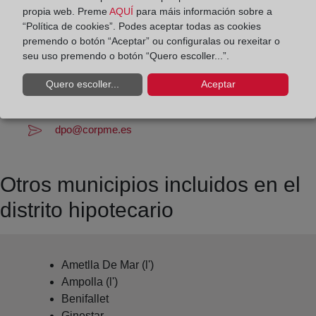
Datos de contacto:
propia web. Preme
AQUÍ
para máis información sobre a
(977) 44 81 71
“Política de cookies”. Podes aceptar todas as cookies
premendo o botón “Aceptar” ou configuralas ou rexeitar o
tortosa2@registrodelapropiedad.org
seu uso premendo o botón “Quero escoller...”.
Datos del Registrador:
Quero escoller...
Aceptar
M.ª Francisca Hernández Jiménez
Delegado de Protección de Datos:
dpo@corpme.es
Otros municipios incluidos en el
distrito hipotecario
Ametlla De Mar (l')
Ampolla (l')
Benifallet
Ginestar