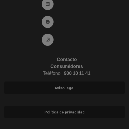
Ir a Linkedin (abre en ventana nueva)
Ir al Blog (abre en ventana nueva)
Ir a Instagram (abre en ventana nueva)
Contacto
Consumidores
Teléfono:
900 10 11 41
Aviso legal
Política de privacidad