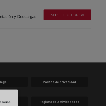
(abre en nueva ventana)
SEDE ELECTRONICA
tación y Descargas
 legal
Política de privacidad
a)
nueva)
va)
esarias
de cookies
Registro de Actividades de