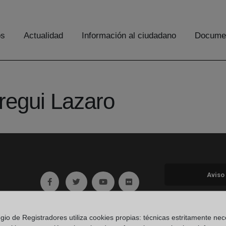
os
Actualidad
Información al ciudadano
Documen
regui Lazaro
Aviso
Ir a facebook (abre en ventana nueva)
Ir a twitter (abre en ventana nueva)
Ir a YouTube (abre en ventana nuev
Ir a Flickr (abre en ventana 
Ir a Linkedin (abre en ventana nueva)
Ir al Blog (abre en ventana nueva)
Ir a Instagram (abre en ventana nue
egio de Registradores utiliza cookies propias: técnicas estritamente nec
Política 