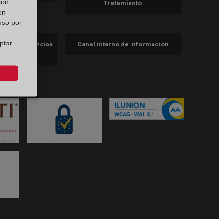
ión
Tratamiento
én
 uso por
ptar”
cidad de servicios
Canal interno de información
trales