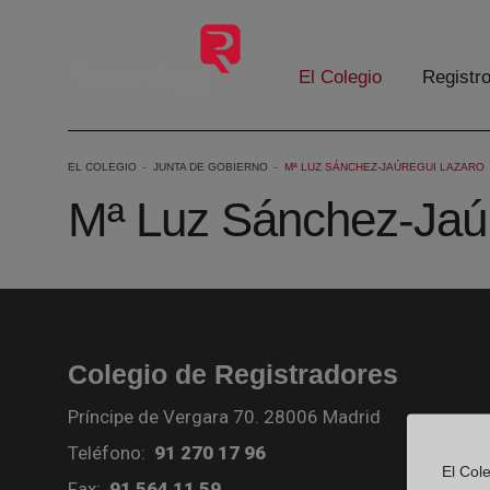
Skip to Main Content
El Colegio
Registr
EL COLEGIO
JUNTA DE GOBIERNO
Mª LUZ SÁNCHEZ-JAÚREGUI LAZARO
Mª Luz Sánchez-Jaú
Colegio de Registradores
Príncipe de Vergara 70. 28006 Madrid
Teléfono:
91 270 17 96
El Col
Fax:
91 564 11 59