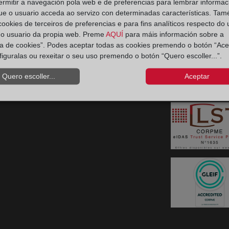
ermitir a navegación pola web e de preferencias para lembrar informac
ue o usuario acceda ao servizo con determinadas características. Tam
Contacto Consumidores
 cookies de terceiros de preferencias e para fins analíticos respecto do
do usuario da propia web. Preme
AQUÍ
para máis información sobre a
Teléfono:
900 10 11 41
ica de cookies”. Podes aceptar todas as cookies premendo o botón “Ace
Política de priva
figuralas ou rexeitar o seu uso premendo o botón “Quero escoller...”.
regis
Quero escoller...
Aceptar