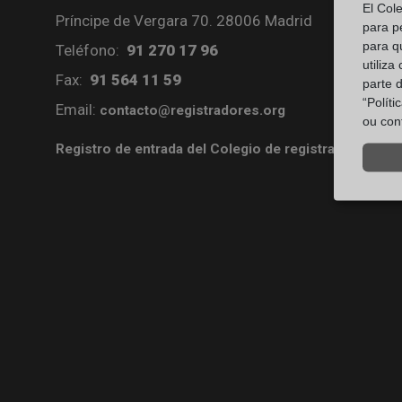
El Col
Príncipe de Vergara 70. 28006 Madrid
para p
para q
Teléfono:
91 270 17 96
utiliza
Fax:
91 564 11 59
parte 
“Polít
Email:
contacto@registradores.org
ou con
Registro de entrada del Colegio de registradores