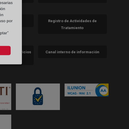
a)
nueva)
esarias
ión
én
va)
 uso por
de cookies
Registro de Actividades de
Tratamiento
ptar”
cidad de servicios
Canal interno de información
trales