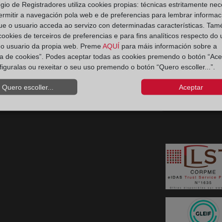
Ir a facebook (abre en ventana nueva)
Ir a twitter (abre en ventana nueva)
Ir a YouTube (abre en ventana nuev
Ir a Flickr (abre en ventana 
egio de Registradores utiliza cookies propias: técnicas estritamente nec
ermitir a navegación pola web e de preferencias para lembrar informac
ue o usuario acceda ao servizo con determinadas características. Tam
Ir a Linkedin (abre en ventana nueva)
Ir al Blog (abre en ventana nueva)
Ir a Instagram (abre en ventana nue
 cookies de terceiros de preferencias e para fins analíticos respecto do
Política 
do usuario da propia web. Preme
AQUÍ
para máis información sobre a
ica de cookies”. Podes aceptar todas as cookies premendo o botón “Ace
Contacto Consumidores
figuralas ou rexeitar o seu uso premendo o botón “Quero escoller...”.
Teléfono:
900 10 11 41
Quero escoller...
Aceptar
Política de priva
regis