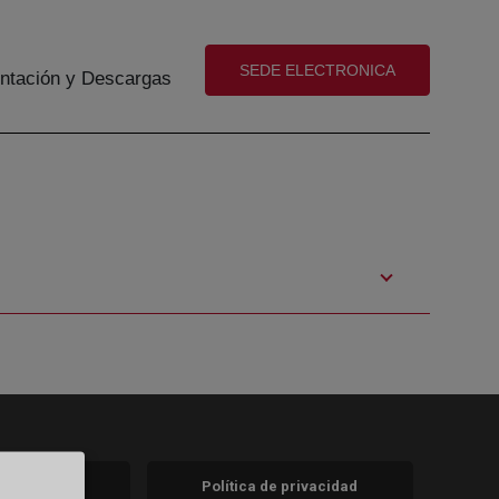
(abre en nueva ventana)
SEDE ELECTRONICA
tación y Descargas
 legal
Política de privacidad