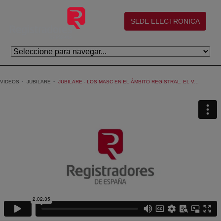
Skip to Main Content
(abre en nueva ventana)
SEDE ELECTRONICA
VIDEOS
JUBILARE
JUBILARE - LOS MASC EN EL ÁMBITO REGISTRAL. EL VALOR DE LA EXPERIENCIA