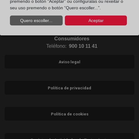
premendo o botón “Aceptar” ou configuralas ou rexeitar o
seu uso premendo o botón “Quero escoller...”.
Ir a Instagram (abre en ventana nueva)
Quero escoller...
Aceptar
Contacto
Consumidores
Teléfono:
900 10 11 41
Aviso legal
Política de privacidad
Política de cookies