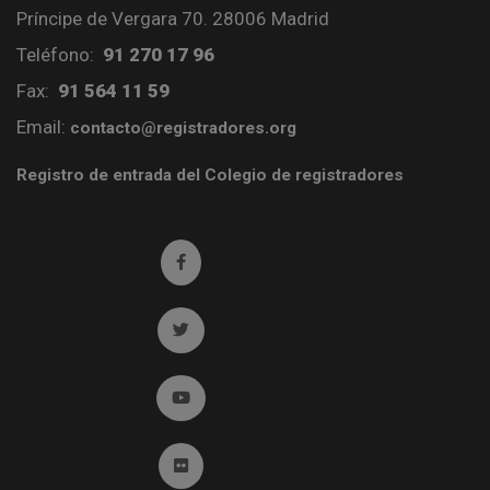
Príncipe de Vergara 70. 28006 Madrid
Teléfono:
91 270 17 96
Fax:
91 564 11 59
Email:
contacto@registradores.org
Registro de entrada del Colegio de registradores
Ir a facebook (abre en ventana nueva)
Ir a twitter (abre en ventana nueva)
Ir a YouTube (abre en ventana nueva)
Ir a Flickr (abre en ventana nueva)