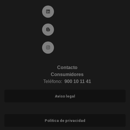
Ir a Linkedin (abre en ventana nueva)
Ir al Blog (abre en ventana nueva)
Ir a Instagram (abre en ventana nueva)
Contacto
Consumidores
Teléfono:
900 10 11 41
Aviso legal
Política de privacidad